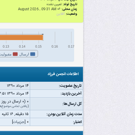
تاریخ تولد:
تعیین نشده
زمان محلی:
۰۶ August 2026 , 09:31 AM
وضعیت:
آفلاین
0.13
0.14
0.15
0.16
0.17
ارسال
مقبولیت
اطلاعات انجمن فرزاد
تاریخ عضویت:
۱۴ مرداد ۱۳۹۰
آخرین بازدید:
۱۴ مرداد ۱۳۹۰ ۰۳:۵۱ ب.ظ
۰ (۰ ارسال در روز | ۰ درصد از کل ارسال‌ها)
کل ارسال‌ها:
(
یافتن تمامی موضوع‌ه
مدت زمان آنلاین بودن:
۱۵ دقیقه, ۱۶ ثانیه
اعتبار:
۰
[
جزییات
]