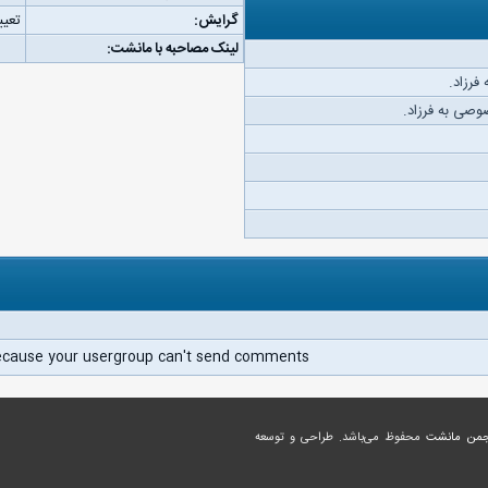
گرایش:
تعیی
لینک مصاحبه با مانشت:
فرزاد.
وصی به فرزاد.
ecause your usergroup can't send comments.
جمن مانشت
محفوظ می‌باشد. طراحی و توسعه