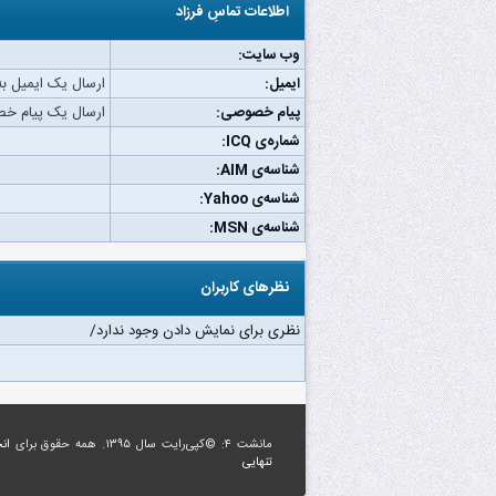
اطلاعات تماسِ فرزاد
وب‌ سایت:
ایمیل:
ارسال یک ایمیل به 
پیام خصوصی:
ارسال یک پیام خص
شماره‌ی ICQ:
شناسه‌ی AIM:
شناسه‌ی Yahoo:
شناسه‌ی MSN:
نظرهای کاربران
نظری برای نمایش دادن وجود ندارد/
مانشت ۴: ©کپی‌رایت سال ۱۳۹۵. همه حقوق برای
ان
تنهایی