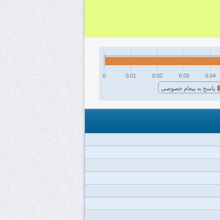
0
0.01
0.02
0.03
0.04
پاسخ به پیغام خصوصی