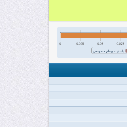
0
0.025
0.05
0.075
پاسخ به پیغام خصوصی