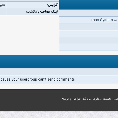
گرایش:
تعیی
لینک مصاحبه با مانشت:
Ima.
ecause your usergroup can't send comments.
جمن مانشت
محفوظ می‌باشد. طراحی و توسعه