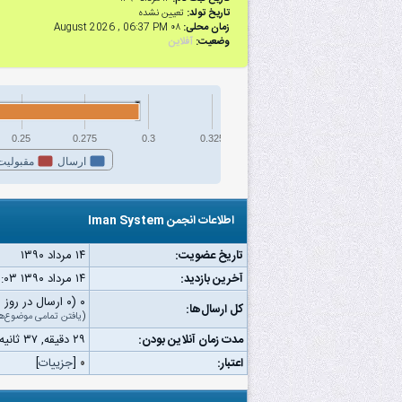
تاریخ تولد:
تعیین نشده
زمان محلی:
۰۸ August 2026 , 06:37 PM
وضعیت:
آفلاین
0.25
0.275
0.3
0.325
ارسال
مقبولیت
اطلاعات انجمن Iman System
تاریخ عضویت:
۱۴ مرداد ۱۳۹۰
آخرین بازدید:
۱۴ مرداد ۱۳۹۰ ۰۲:۰۳ ق.ظ
۰ (۰ ارسال در روز | ۰ درصد از کل ارسال‌ها)
کل ارسال‌ها:
(
یافتن تمامی موضوع‌ه
مدت زمان آنلاین بودن:
۲۹ دقیقه, ۳۷ ثانیه
اعتبار:
۰
[
جزییات
]