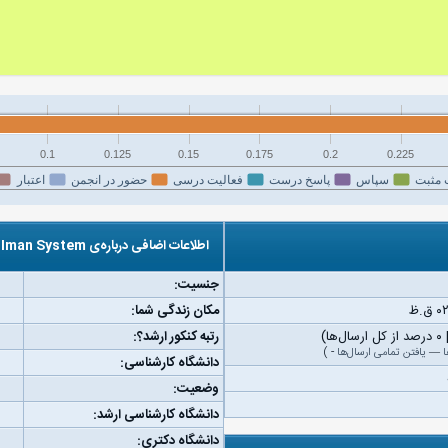
0.1
0.125
0.15
0.175
0.2
0.225
 مثبت
سپاس
پاسخ درست
فعالیت درسی
حضور در انجمن
اعتبار
اطلاعات اضافی درباره‌ی Iman System
جنسیت:
مکان زندگی شما:
رتبه کنکور ارشد؟:
ا
—
یافتن تمامی ارسال‌ها
-
)
دانشگاه کارشناسی:
وضعیت:
دانشگاه کارشناسی ارشد:
دانشگاه دکتری: