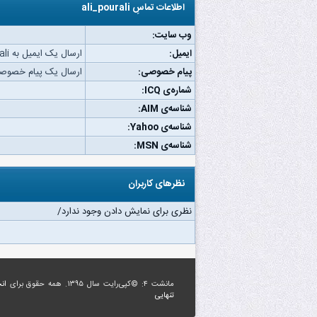
اطلاعات تماسِ ali_pourali
وب‌ سایت:
ایمیل:
ارسال یک ایمیل به ali_pourali.
پیام خصوصی:
ارسال یک پیام خصوصی به urali
شماره‌ی ICQ:
شناسه‌ی AIM:
شناسه‌ی Yahoo:
شناسه‌ی MSN:
نظرهای کاربران
نظری برای نمایش دادن وجود ندارد/
مانشت ۴: ©کپی‌رایت سال ۱۳۹۵. همه حقوق برای
ان
تنهایی