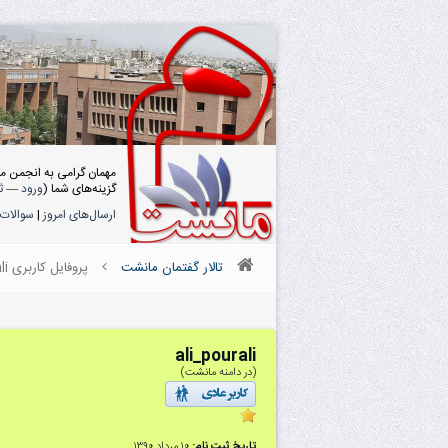
مهمان گرامی به انجمن م
گزینه‌های شما (
ورود
—
ث
ارسال‌های امروز
|
سوالات 
تالار گفتمان مانشت
پروفایل کاربری ali_pourali
ali_pourali
(در دامنه مانشت)
تاریخ ثبت نام:
۱۰ مرداد ۱۳۹۰