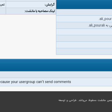
گرایش:
تعیی
لینک مصاحبه با مانشت:
ali_po.
ecause your usergroup can't send comments.
جمن مانشت
محفوظ می‌باشد. طراحی و توسعه