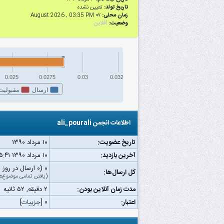
تاریخ تولد:
تعیین نشده
زمان محلی:
۰۷ August 2026 , 03:35 PM
وضعیت:
آفلاین
0.025
0.0275
0.03
0.0325
ارسال
مقبولیت
اطلاعات انجمن ali_pourali
تاریخ عضویت:
۱۰ مرداد ۱۳۹۰
آخرین بازدید:
۱۰ مرداد ۱۳۹۰ ۰۵:۴۱ ب.ظ
۰ (۰ ارسال در روز | ۰ درصد از کل ارسال‌ها)
کل ارسال‌ها:
(
یافتن تمامی موضوع‌ه
مدت زمان آنلاین بودن:
۲ دقیقه, ۵۲ ثانیه
اعتبار:
۰
[
جزییات
]