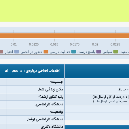
0.01
0.0125
0.015
0.0175
0.02
0.0225
 مثبت
سپاس
پاسخ درست
فعالیت درسی
حضور در انجمن
اعتبار
اطلاعات اضافی درباره‌ی ali_pourali
جنسیت:
مکان زندگی شما:
رتبه کنکور ارشد؟:
ا
—
یافتن تمامی ارسال‌ها
-
)
دانشگاه کارشناسی:
وضعیت:
دانشگاه کارشناسی ارشد:
دانشگاه دکتری: