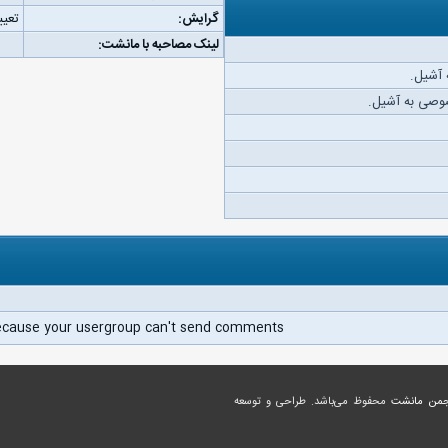
گرایش:
تعیی
لینک مصاحبه با مانشت:
 آشیل.
وصی به آشیل.
ecause your usergroup can't send comments.
جمن مانشت
محفوظ می‌باشد. طراحی و توسعه