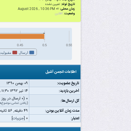
تاریخ تولد:
تعیین نشده
زمان محلی:
۰۷ August 2026 , 10:36 PM
وضعیت:
آفلاین
0.45
0.5
0.55
ارسال
مقبولیت
اطلاعات انجمن آشیل
تاریخ عضویت:
۰۹ بهمن ۱۳۹۰
آخرین بازدید:
۱۴ تیر ۱۳۹۲ ۱۱:۳۰ ق.ظ
۰ (۰ ارسال در روز | ۰ درصد از کل ارسال‌ها)
کل ارسال‌ها:
(
یافتن تمامی موضوع‌ه
مدت زمان آنلاین بودن:
۴۹ دقیقه, ۵۶ ثانیه
اعتبار:
۰
[
جزییات
]