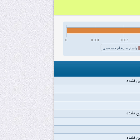
0
0.001
0.002
پاسخ به پیغام خصوصی
ن نشده
ن نشده
ن نشده