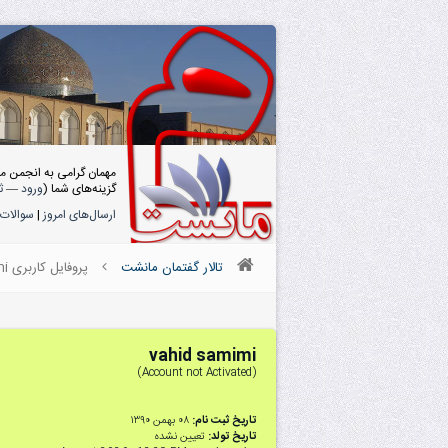
مهمان گرامی به انجمن م
گزینه‌های شما (
ورود
—
ث
ارسال‌های امروز
|
سوالات 
تالار گفتمان مانشت
پروفایل کاربری vahid samimi
vahid samimi
(Account not Activated)
تاریخ ثبت نام:
۰۸ بهمن ۱۳۹۰
تاریخ تولد:
تعیین نشده