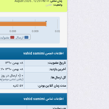
زمان محلی:
۰۸ August 2026 , 12:29 PM
وضعیت:
آفلاین
0.008
0.009
0.01
ارسال
مقبولیت
اطلاعات انجمن vahid samimi
تاریخ عضویت:
۰۸ بهمن ۱۳۹۰
آخرین بازدید:
۰۸ بهمن ۱۳۹۰ ۰۳:۲۰ ب.ظ
۰ (۰ ارسال در روز | ۰ درصد از کل ارسال‌ها)
کل ارسال‌ها:
(
یافتن تمامی موضوع‌ه
مدت زمان آنلاین بودن:
۵۷ ثانیه
اطلاعات تماسِ vahid samimi
وب‌ سایت: