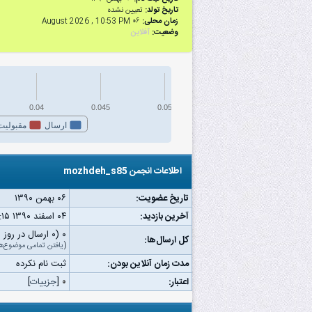
تاریخ تولد:
تعیین نشده
زمان محلی:
۰۶ August 2026 , 10:53 PM
وضعیت:
آفلاین
0.04
0.045
0.05
ارسال
مقبولیت
اطلاعات انجمن mozhdeh_s85
تاریخ عضویت:
۰۶ بهمن ۱۳۹۰
آخرین بازدید:
۰۴ اسفند ۱۳۹۰ ۰۱:۱۵ ب.ظ
۰ (۰ ارسال در روز | ۰ درصد از کل ارسال‌ها)
کل ارسال‌ها:
(
یافتن تمامی موضوع‌ه
مدت زمان آنلاین بودن:
ثبت نام نکرده
اعتبار:
۰
[
جزییات
]