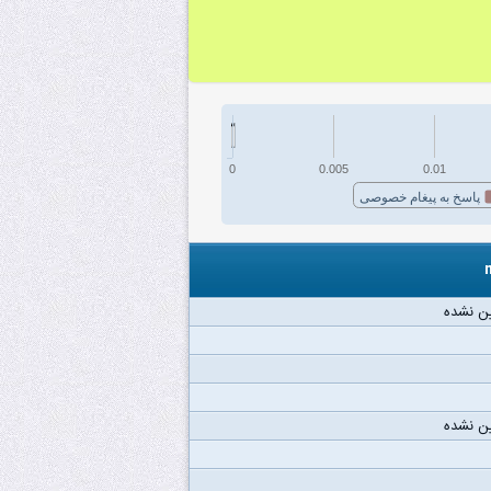
0
0.005
0.01
پاسخ به پیغام خصوصی
ن نشده
ن نشده