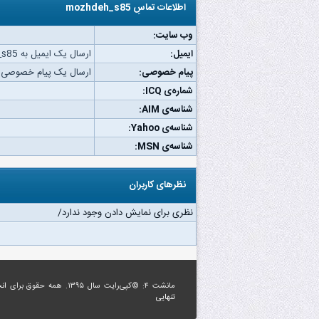
اطلاعات تماسِ mozhdeh_s85
وب‌ سایت:
ایمیل:
ارسال یک ایمیل به mozhdeh_s85.
پیام خصوصی:
ارسال یک پیام خصوصی به hdeh_s85
شماره‌ی ICQ:
شناسه‌ی AIM:
شناسه‌ی Yahoo:
شناسه‌ی MSN:
نظرهای کاربران
نظری برای نمایش دادن وجود ندارد/
مانشت ۴: ©کپی‌رایت سال ۱۳۹۵. همه حقوق برای
ان
تنهایی