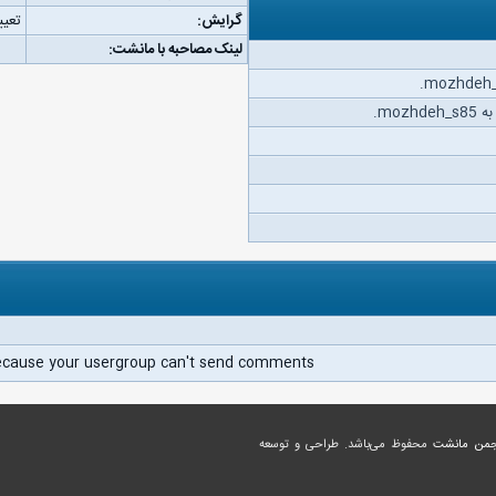
گرایش:
تعیی
لینک مصاحبه با مانشت:
moz.
ecause your usergroup can't send comments.
جمن مانشت
محفوظ می‌باشد. طراحی و توسعه