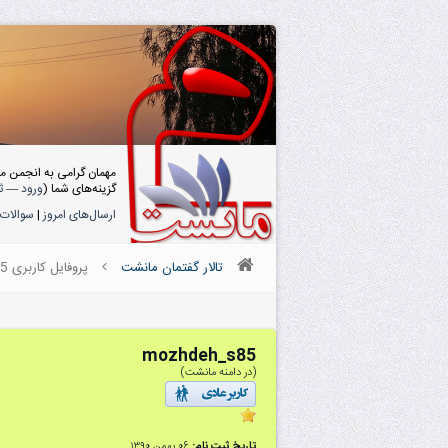
مهمان گرامی به انجمن م
گزینه‌های شما (
ورود
—
ث
ارسال‌های امروز
|
سوالات 
تالار گفتمان مانشت
پروفایل کاربری mozhdeh_s85
mozhdeh_s85
(در دامنه مانشت)
تاریخ ثبت نام:
۰۶ بهمن ۱۳۹۰