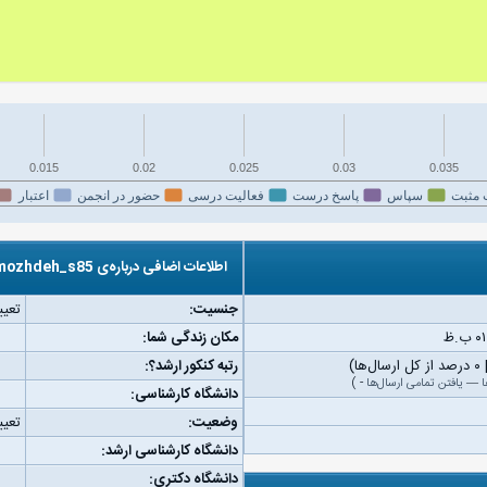
0.015
0.02
0.025
0.03
0.035
 مثبت
سپاس
پاسخ درست
فعالیت درسی
حضور در انجمن
اعتبار
اطلاعات اضافی درباره‌ی mozhdeh_s85
جنسیت:
تعیی
مکان زندگی شما:
رتبه کنکور ارشد؟:
ا
—
یافتن تمامی ارسال‌ها
-
)
دانشگاه کارشناسی:
وضعیت:
تعیی
دانشگاه کارشناسی ارشد:
دانشگاه دکتری: