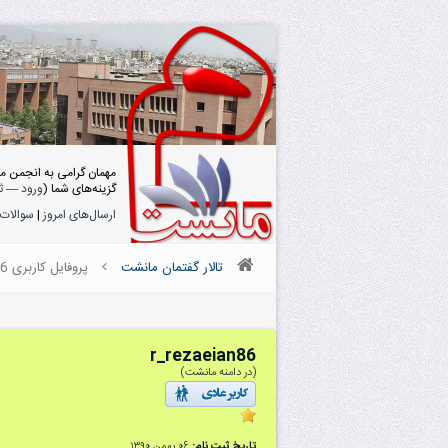
مهمان گرامی به انجمن م
گزینه‌های شما (
ورود
—
ث
ارسال‌های امروز
|
سوالات 
تالار گفتمان مانشت
پروفایل کاربری r_rezaeian86
r_rezaeian86
(در دامنه مانشت)
تاریخ ثبت نام:
۰۶ بهمن ۱۳۹۰