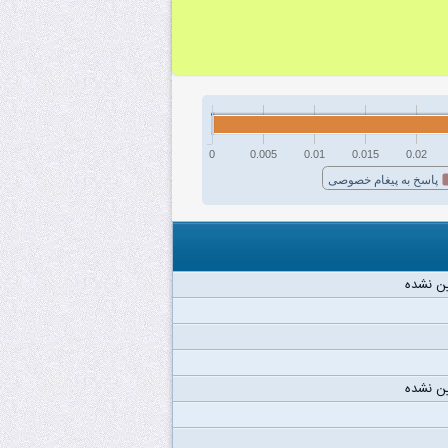
0
0.005
0.01
0.015
0.02
پاسخ به پیغام خصوصی
ن نشده
ن نشده