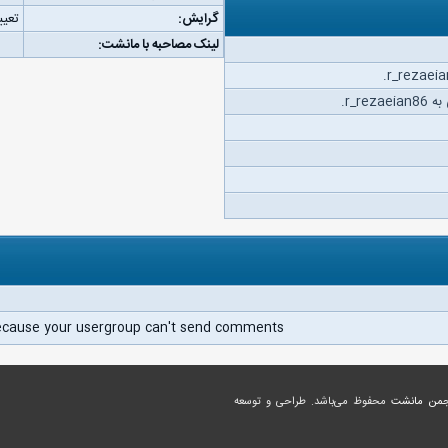
گرایش:
تعیی
لینک مصاحبه با مانشت:
r_r.
ecause your usergroup can't send comments.
جمن مانشت
محفوظ می‌باشد. طراحی و توسعه