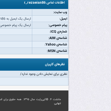
اطلاعات تماسِ r_rezaeian86
وب‌ سایت:
ایمیل:
ارسال یک ایمیل به r_rezaeian86.
پیام خصوصی:
ارسال یک پیام خصوصی به ezaeian86
شماره‌ی ICQ:
شناسه‌ی AIM:
شناسه‌ی Yahoo:
شناسه‌ی MSN:
نظرهای کاربران
نظری برای نمایش دادن وجود ندارد/
مانشت ۴: ©کپی‌رایت سال ۱۳۹۵. همه حقوق برای
ان
تنهایی