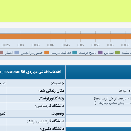
0.025
0.03
0.035
0.04
0.045
0.05
0.055
0.06
0.065
 مثبت
سپاس
پاسخ درست
فعالیت درسی
حضور در انجمن
اعتبار
اطلاعات اضافی درباره‌ی r_rezaeian86
جنسیت:
تعیی
مکان زندگی شما:
رتبه کنکور ارشد؟:
ا
—
یافتن تمامی ارسال‌ها
-
)
دانشگاه کارشناسی:
وضعیت:
تعیی
دانشگاه کارشناسی ارشد:
دانشگاه دکتری: