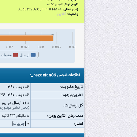
تاریخ تولد:
تعیین نشده
زمان محلی:
۰۸ August 2026 , 11:10 PM
وضعیت:
آفلاین
0.07
0.075
0.08
0.085
0.09
ارسال
مقبولیت
اطلاعات انجمن r_rezaeian86
تاریخ عضویت:
۰۶ بهمن ۱۳۹۰
آخرین بازدید:
۰۶ بهمن ۱۳۹۰ ۱۰:۳۶ ب.ظ
۰ (۰ ارسال در روز | ۰ درصد از کل ارسال‌ها)
کل ارسال‌ها:
(
یافتن تمامی موضوع‌ه
مدت زمان آنلاین بودن:
۸ دقیقه, ۲۳ ثانیه
اعتبار:
۰
[
جزییات
]