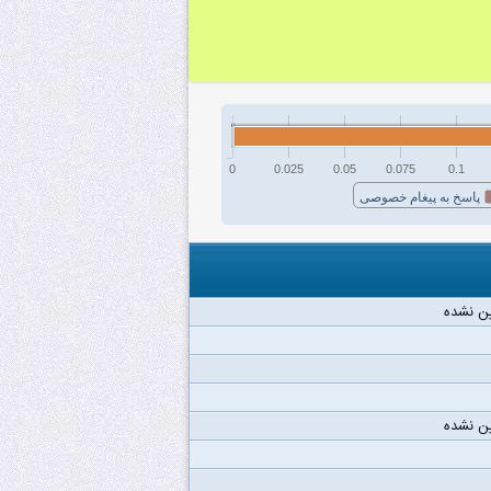
0
0.025
0.05
0.075
0.1
پاسخ به پیغام خصوصی
ن نشده
ن نشده