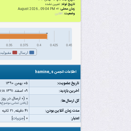
تاریخ تولد:
تعیین نشده
زمان محلی:
۰۷ August 2026 , 09:04 PM
وضعیت:
آفلاین
0.35
0.375
0.4
0.425
0.45
ارسال
مقبولیت
اطلاعات انجمن hamine_s
تاریخ عضویت:
۰۵ بهمن ۱۳۹۰
آخرین بازدید:
۰۹ اسفند ۱۳۹۱ ۰۱:۱۸ ب.ظ
۰ (۰ ارسال در روز | ۰ درصد از کل ارسال‌ها)
کل ارسال‌ها:
(
یافتن تمامی موضوع‌ه
مدت زمان آنلاین بودن:
۴۱ دقیقه, ۲۱ ثانیه
اعتبار:
۰
[
جزییات
]