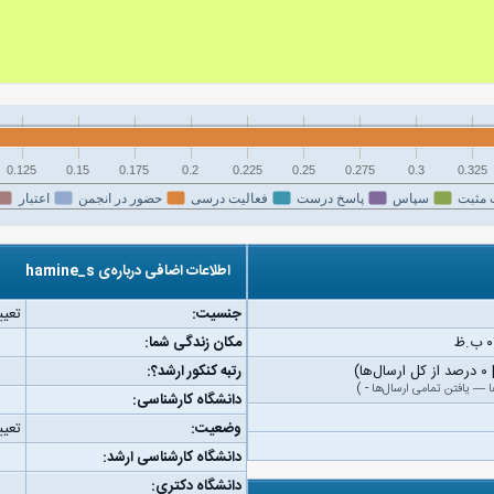
0.125
0.15
0.175
0.2
0.225
0.25
0.275
0.3
0.325
 مثبت
سپاس
پاسخ درست
فعالیت درسی
حضور در انجمن
اعتبار
اطلاعات اضافی درباره‌ی hamine_s
جنسیت:
تعیی
مکان زندگی شما:
رتبه کنکور ارشد؟:
ا
—
یافتن تمامی ارسال‌ها
-
)
دانشگاه کارشناسی:
وضعیت:
تعیی
دانشگاه کارشناسی ارشد:
دانشگاه دکتری: