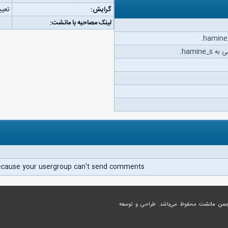
گرایش:
تعیی
لینک مصاحبه با مانشت:
hamin.
ecause your usergroup can't send comments.
جمن مانشت
محفوظ می‌باشد. طراحی و توسعه