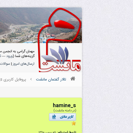
مهمان گرامی به انجمن م
گزینه‌های شما (
ورود
—
ث
ارسال‌های امروز
|
سوالات 
تالار گفتمان مانشت
پروفایل کاربری hamine_s
hamine_s
(در دامنه مانشت)
تاریخ ثبت نام:
۰۵ بهمن ۱۳۹۰