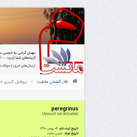
مهمان گرامی به انجمن م
گزینه‌های شما (
ورود
—
ث
ارسال‌های امروز
|
سوالات 
تالار گفتمان مانشت
پروفایل کاربری peregrinus
peregrinus
(Account not Activated)
تاریخ ثبت نام:
۰۴ بهمن ۱۳۹۰
تاریخ تولد:
تعیین نشده