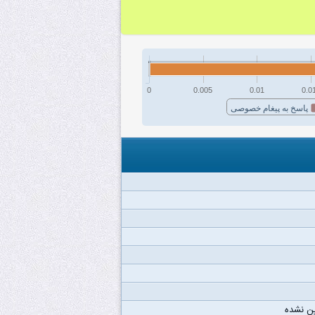
0
0.005
0.01
0.0
پاسخ به پیغام خصوصی
ن نشده