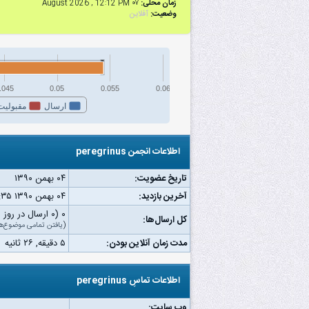
زمان محلی:
۰۷ August 2026 , 12:12 PM
وضعیت:
آفلاین
.045
0.05
0.055
0.06
ارسال
مقبولیت
اطلاعات انجمن peregrinus
تاریخ عضویت:
۰۴ بهمن ۱۳۹۰
آخرین بازدید:
۰۴ بهمن ۱۳۹۰ ۰۳:۳۵ ب.ظ
۰ (۰ ارسال در روز | ۰ درصد از کل ارسال‌ها)
کل ارسال‌ها:
(
یافتن تمامی موضوع‌ه
مدت زمان آنلاین بودن:
۵ دقیقه, ۲۶ ثانیه
اطلاعات تماسِ peregrinus
وب‌ سایت: