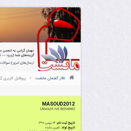
مهمان گرامی به انجمن م
گزینه‌های شما (
ورود
—
ث
ارسال‌های امروز
|
سوالات 
تالار گفتمان مانشت
پروفایل کاربری MASOUD2012
MASOUD2012
(Account not Activated)
تاریخ ثبت نام:
۰۴ بهمن ۱۳۹۰
تاریخ تولد:
تعیین نشده