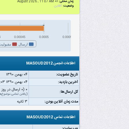
زمان محلی:
۰۸ August 2026 , 11:07 AM
وضعیت:
آفلاین
4
0.00045
0.0005
0.00055
ارسال
مقبولیت
اطلاعات انجمن MASOUD2012
تاریخ عضویت:
۰۴ بهمن ۱۳۹۰
آخرین بازدید:
۰۴ بهمن ۱۳۹۰ ۱۱:۰۳ ق.ظ
۰ (۰ ارسال در روز | ۰ درصد از کل ارسال‌ها)
کل ارسال‌ها:
(
یافتن تمامی موضوع‌ه
مدت زمان آنلاین بودن:
۳ ثانیه
اطلاعات تماسِ MASOUD2012
وب‌ سایت: