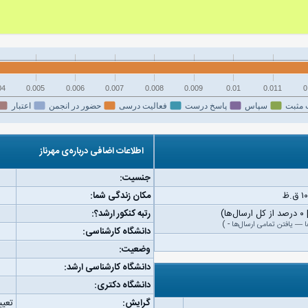
04
0.005
0.006
0.007
0.008
0.009
0.01
0.011
0
 مثبت
سپاس
پاسخ درست
فعالیت درسی
حضور در انجمن
اعتبار
اطلاعات اضافی درباره‌ی مهرناز
جنسیت:
مکان زندگی شما:
رتبه کنکور ارشد؟:
ا
—
یافتن تمامی ارسال‌ها
-
)
دانشگاه کارشناسی:
وضعیت:
دانشگاه کارشناسی ارشد:
دانشگاه دکتری:
گرایش:
تعیی