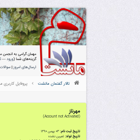
مهمان گرامی به انجمن م
گزینه‌های شما (
ورود
—
ث
ارسال‌های امروز
|
سوالات 
تالار گفتمان مانشت
پروفایل کاربری مه
مهرناز
(Account not Activated)
تاریخ ثبت نام:
۰۳ بهمن ۱۳۹۰
تاریخ تولد:
تعیین نشده