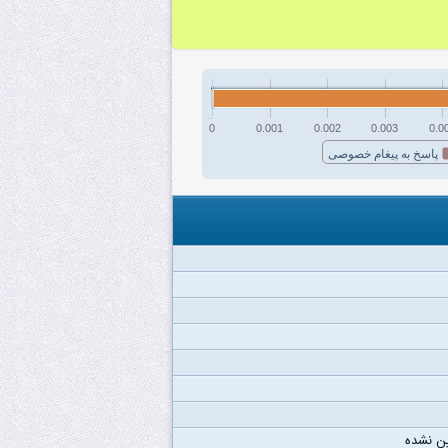
0
0.001
0.002
0.003
0.0
پاسخ به پیغام خصوصی
ن نشده