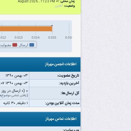
زمان محلی:
۰۷ August 2026 , 11:23 PM
وضعیت:
آفلاین
.012
0.013
0.014
0.015
0.016
ارسال
مقبولیت
اطلاعات انجمن مهرناز
تاریخ عضویت:
۰۳ بهمن ۱۳۹۰
آخرین بازدید:
۰۳ بهمن ۱۳۹۰ ۱۰:۰۷ ق.ظ
۰ (۰ ارسال در روز | ۰ درصد از کل ارسال‌ها)
کل ارسال‌ها:
(
یافتن تمامی موضوع‌ه
مدت زمان آنلاین بودن:
۱ دقیقه, ۳۰ ثانیه
اطلاعات تماسِ مهرناز
وب‌ سایت: