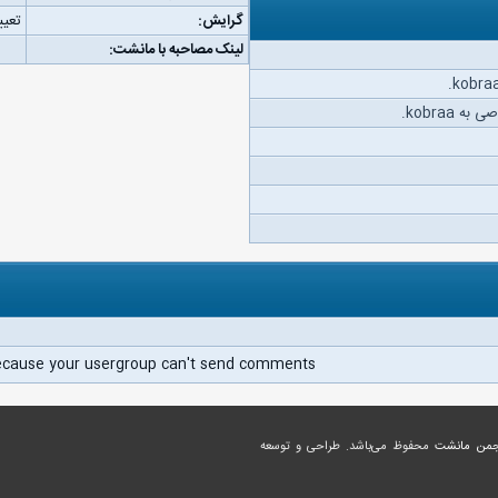
گرایش:
تعیی
لینک مصاحبه با مانشت:
 kobraa.
ecause your usergroup can't send comments.
جمن مانشت
محفوظ می‌باشد. طراحی و توسعه