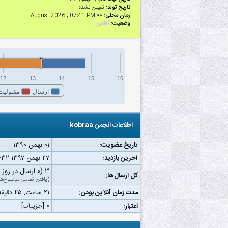
تاریخ تولد:
تعیین نشده
زمان محلی:
۰۸ August 2026 , 07:41 PM
وضعیت:
آفلاین
12
13
14
15
16
ارسال
مقبولیت
اطلاعات انجمن kobraa
تاریخ عضویت:
۰۱ بهمن ۱۳۹۰
آخرین بازدید:
۲۷ بهمن ۱۳۹۷ ۱۲:۳۲ ب.ظ
۳ (۰ ارسال در روز | ۰ درصد از کل ارسال‌ها)
کل ارسال‌ها:
(
یافتن تمامی موضوع‌ها
مدت زمان آنلاین بودن:
۲۱ ساعت, ۴۵ دقیقه, ۵۹ ثانیه
اعتبار:
۰
[
جزییات
]