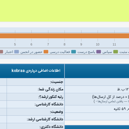
5
6
7
8
9
10
11
 مثبت
سپاس
پاسخ درست
فعالیت درسی
حضور در انجمن
اعتبار
اطلاعات اضافی درباره‌ی kobraa
جنسیت:
مکان زندگی شما:
رتبه کنکور ارشد؟:
—
یافتن تمامی ارسال‌ها
-
)
دانشگاه کارشناسی:
وضعیت:
دانشگاه کارشناسی ارشد:
دانشگاه دکتری: