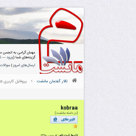
مهمان گرامی به انجمن م
گزینه‌های شما (
ورود
—
ث
ارسال‌های امروز
|
سوالات 
تالار گفتمان مانشت
پروفایل کاربری kobraa
kobraa
(در دامنه مانشت)
تاریخ ثبت نام:
۰۱ بهمن ۱۳۹۰