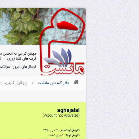
مهمان گرامی به انجمن م
گزینه‌های شما (
ورود
—
ث
ارسال‌های امروز
|
سوالات 
تالار گفتمان مانشت
پروفایل کاربری aghajalal
aghajalal
(Account not Activated)
تاریخ ثبت نام:
۲۹ دى ۱۳۹۰
تاریخ تولد:
تعیین نشده