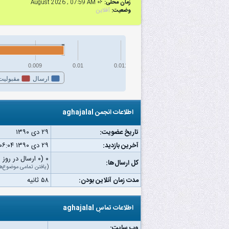
زمان محلی:
۰۶ August 2026 , 07:59 AM
وضعیت:
آفلاین
0.009
0.01
0.011
ارسال
مقبولیت
اطلاعات انجمن aghajalal
تاریخ عضویت:
۲۹ دى ۱۳۹۰
آخرین بازدید:
۲۹ دى ۱۳۹۰ ۰۶:۰۴ ب.ظ
۰ (۰ ارسال در روز | ۰ درصد از کل ارسال‌ها)
کل ارسال‌ها:
(
یافتن تمامی موضوع‌ه
مدت زمان آنلاین بودن:
۵۸ ثانیه
اطلاعات تماسِ aghajalal
وب‌ سایت: