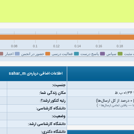
0.08
0.1
0.12
0.14
0.16
0.18
 مثبت
سپاس
پاسخ درست
فعالیت درسی
حضور در انجمن
اعتبار
اطلاعات اضافی درباره‌ی sahar_m
جنسیت:
مکان زندگی شما:
رتبه کنکور ارشد؟:
ا
—
یافتن تمامی ارسال‌ها
-
)
دانشگاه کارشناسی:
وضعیت:
دانشگاه کارشناسی ارشد:
دانشگاه دکتری: