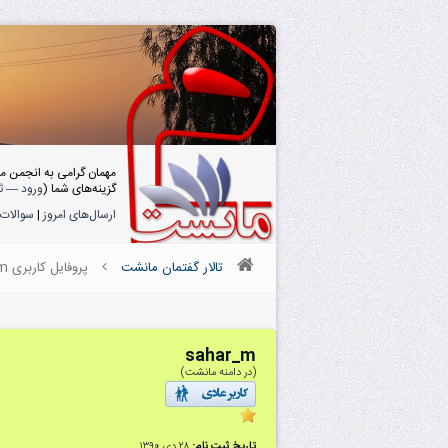
مهمان گرامی به انجمن م
گزینه‌های شما (
ورود
—
ث
ارسال‌های امروز
|
سوالات 
تالار گفتمان مانشت
پروفایل کاربری sahar_m
sahar_m
(در دامنه مانشت)
تاریخ ثبت نام:
۲۸ دى ۱۳۹۰