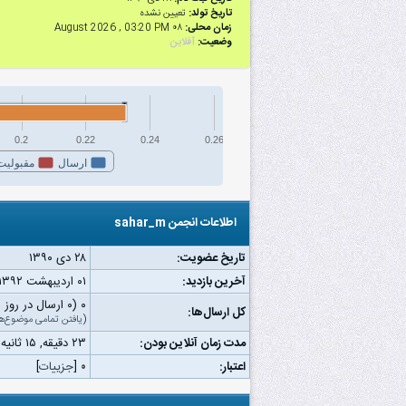
تاریخ تولد:
تعیین نشده
زمان محلی:
۰۸ August 2026 , 03:20 PM
وضعیت:
آفلاین
0.2
0.22
0.24
0.26
ارسال
مقبولیت
اطلاعات انجمن sahar_m
تاریخ عضویت:
۲۸ دى ۱۳۹۰
آخرین بازدید:
۰۱ اردیبهشت ۱۳۹۲ ۰۱:۳۴ ب.ظ
۰ (۰ ارسال در روز | ۰ درصد از کل ارسال‌ها)
کل ارسال‌ها:
(
یافتن تمامی موضوع‌ه
مدت زمان آنلاین بودن:
۲۳ دقیقه, ۱۵ ثانیه
اعتبار:
۰
[
جزییات
]