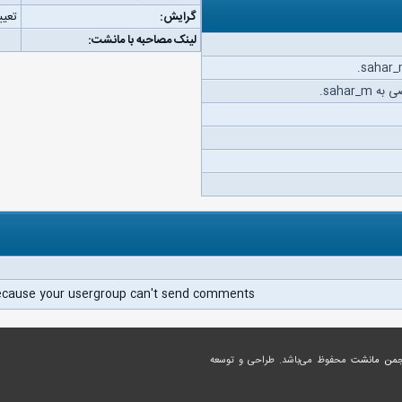
گرایش:
تعیی
لینک مصاحبه با مانشت:
sahar_.
ecause your usergroup can't send comments.
جمن مانشت
محفوظ می‌باشد. طراحی و توسعه