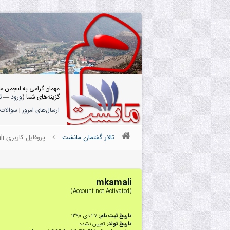
مهمان گرامی به انجمن م
گزینه‌های شما (
ورود
—
ث
ارسال‌های امروز
|
سوالات 
تالار گفتمان مانشت
پروفایل کاربری mkamali
mkamali
(Account not Activated)
تاریخ ثبت نام:
۲۷ دى ۱۳۹۰
تاریخ تولد:
تعیین نشده