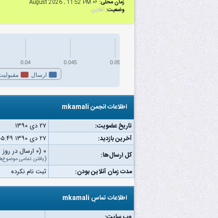
زمان محلی:
۰۶ August 2026 , 11:52 PM
وضعیت:
آفلاین
0.04
0.045
0.05
ارسال
مقبولیت
اطلاعات انجمن mkamali
تاریخ عضویت:
۲۷ دى ۱۳۹۰
آخرین بازدید:
۲۷ دى ۱۳۹۰ ۰۵:۴۹ ب.ظ
۰ (۰ ارسال در روز | ۰ درصد از کل ارسال‌ها)
کل ارسال‌ها:
(
یافتن تمامی موضوع‌ه
مدت زمان آنلاین بودن:
ثبت نام نکرده
اطلاعات تماسِ mkamali
وب‌ سایت: