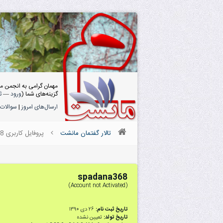
مهمان گرامی به انجمن م
گزینه‌های شما (
ورود
—
ث
ارسال‌های امروز
|
سوالات 
تالار گفتمان مانشت
پروفایل کاربری spadana368
spadana368
(Account not Activated)
تاریخ ثبت نام:
۲۶ دى ۱۳۹۰
تاریخ تولد:
تعیین نشده