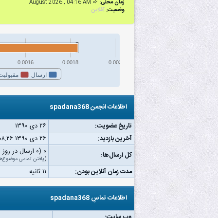
زمان محلی:
۰۶ August 2026 , 04:16 AM
وضعیت:
آفلاین
0.0016
0.0018
0.002
ارسال
مقبولیت
اطلاعات انجمن spadana368
تاریخ عضویت:
۲۶ دى ۱۳۹۰
آخرین بازدید:
۲۶ دى ۱۳۹۰ ۰۸:۲۶ ب.ظ
۰ (۰ ارسال در روز | ۰ درصد از کل ارسال‌ها)
کل ارسال‌ها:
(
یافتن تمامی موضوع‌ه
مدت زمان آنلاین بودن:
۱۱ ثانیه
اطلاعات تماسِ spadana368
وب‌ سایت: