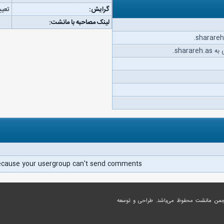
گرایش:
تعیی
لینک مصاحبه با مانشت:
shar.
ecause your usergroup can't send comments.
جمن مانشت
محفوظ می‌باشد. طراحی و توسعه