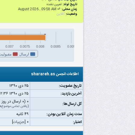
تاریخ تولد:
تعیین نشده
زمان محلی:
۰۶ August 2026 , 09:58 AM
وضعیت:
آفلاین
0.007
0.0075
0.008
0.0085
0.009
ارسال
مقبولیت
اطلاعات انجمن sharareh.as
تاریخ عضویت:
۲۵ دى ۱۳۹۰
آخرین بازدید:
۲۵ دى ۱۳۹۰ ۱۲:۳۶ ق.ظ
۰ (۰ ارسال در روز | ۰ درصد از کل ارسال‌ها)
کل ارسال‌ها:
(
یافتن تمامی موضوع‌ه
مدت زمان آنلاین بودن:
۴۹ ثانیه
اعتبار:
۰
[
جزییات
]