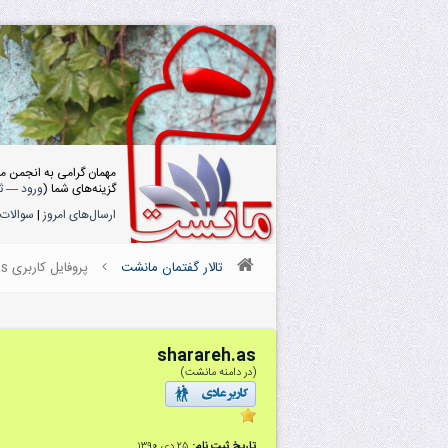
مهمان گرامی به انجمن م
گزینه‌های شما (
ورود
—
ث
ارسال‌های امروز
|
سوالات 
تالار گفتمان مانشت
پروفایل کاربری sharareh.as
sharareh.as
(در دامنه مانشت)
تاریخ ثبت نام:
۲۵ دى ۱۳۹۰