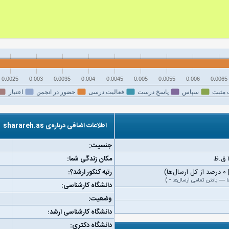
0.0025
0.003
0.0035
0.004
0.0045
0.005
0.0055
0.006
0.0065
 مثبت
سپاس
پاسخ درست
فعالیت درسی
حضور در انجمن
اعتبار
اطلاعات اضافی درباره‌ی sharareh.as
جنسیت:
مکان زندگی شما:
رتبه کنکور ارشد؟:
ا
—
یافتن تمامی ارسال‌ها
-
)
دانشگاه کارشناسی:
وضعیت:
دانشگاه کارشناسی ارشد:
دانشگاه دکتری: