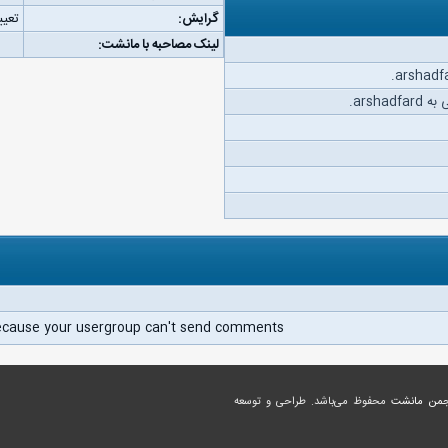
گرایش:
تعیی
لینک مصاحبه با مانشت:
arsh.
ecause your usergroup can't send comments.
جمن مانشت
محفوظ می‌باشد. طراحی و توسعه