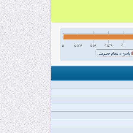
0
0.025
0.05
0.075
0.1
پاسخ به پیغام خصوصی