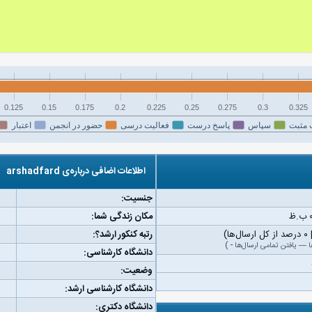
0.125
0.15
0.175
0.2
0.225
0.25
0.275
0.3
0.325
 مثبت
سپاس
پاسخ درست
فعالیت درسی
حضور در انجمن
اعتبار
اطلاعات اضافی درباره‌ی arshadfard
جنسیت:
مکان زندگی شما:
رتبه کنکور ارشد؟:
ا
—
یافتن تمامی ارسال‌ها
-
)
دانشگاه کارشناسی:
وضعیت:
دانشگاه کارشناسی ارشد:
دانشگاه دکتری: