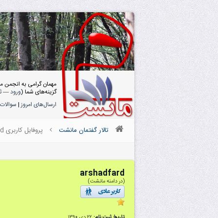
مهمان گرامی به انجمن م
گزینه‌های شما (
ورود
—
ث
ارسال‌های امروز
|
سوالات 
تالار گفتمان مانشت
پروفایل کاربری arshadfard
arshadfard
(در دامنه مانشت)
تاریخ ثبت نام:
۲۲ دى ۱۳۹۰