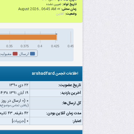
تاریخ تولد:
تعیین نشده
زمان محلی:
۰۷ August 2026 , 06:45 AM
وضعیت:
آفلاین
0.35
0.375
0.4
0.425
0.45
ارسال
مقبولیت
اطلاعات انجمن arshadfard
تاریخ عضویت:
۲۲ دى ۱۳۹۰
آخرین بازدید:
۱۹ آبان ۱۳۹۱ ۰۴:۳۸ ب.ظ
۰ (۰ ارسال در روز | ۰ درصد از کل ارسال‌ها)
کل ارسال‌ها:
(
یافتن تمامی موضوع‌ه
مدت زمان آنلاین بودن:
۴۲ دقیقه, ۴۳ ثانیه
اعتبار:
۰
[
جزییات
]