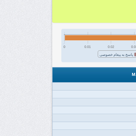
0
0.01
0.02
0.0
پاسخ به پیغام خصوصی