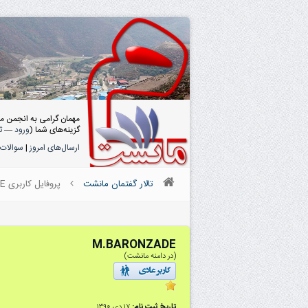
مهمان گرامی به انجمن م
گزینه‌های شما (
ورود
—
ث
ارسال‌های امروز
|
سوالات 
تالار گفتمان مانشت
پروفایل کاربری M.BARONZADE
M.BARONZADE
(در دامنه مانشت)
تاریخ ثبت نام:
۱۷ دى ۱۳۹۰