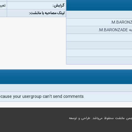
گرایش:
تعیی
لینک مصاحبه با مانشت:
M..
ecause your usergroup can't send comments.
جمن مانشت
محفوظ می‌باشد. طراحی و توسعه