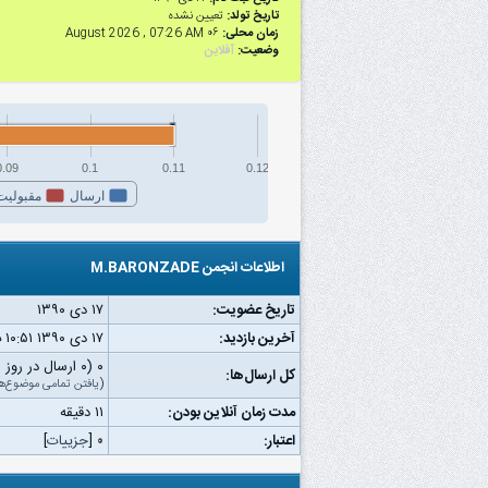
تاریخ تولد:
تعیین نشده
زمان محلی:
۰۶ August 2026 , 07:26 AM
وضعیت:
آفلاین
0.09
0.1
0.11
0.12
ارسال
مقبولیت
اطلاعات انجمن M.BARONZADE
تاریخ عضویت:
۱۷ دى ۱۳۹۰
آخرین بازدید:
۱۷ دى ۱۳۹۰ ۱۰:۵۱ ب.ظ
۰ (۰ ارسال در روز | ۰ درصد از کل ارسال‌ها)
کل ارسال‌ها:
(
یافتن تمامی موضوع‌ه
مدت زمان آنلاین بودن:
۱۱ دقیقه
اعتبار:
۰
[
جزییات
]