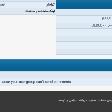
گرایش:
تعیی
لینک مصاحبه با مانشت:
ه BEBEL.
ecause your usergroup can't send comments.
جمن مانشت
محفوظ می‌باشد. طراحی و توسعه