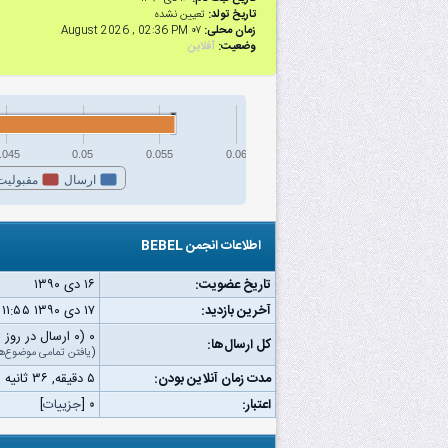
تاریخ تولد:
تعیین نشده
زمان محلی:
۰۷ August 2026 , 02:36 PM
وضعیت:
آفلاین
.045
0.05
0.055
0.06
ارسال
مقبولیت
اطلاعات انجمن BEBEL
تاریخ عضویت:
۱۶ دى ۱۳۹۰
آخرین بازدید:
۱۷ دى ۱۳۹۰ ۱۱:۵۵ ق.ظ
۰ (۰ ارسال در روز | ۰ درصد از کل ارسال‌ها)
کل ارسال‌ها:
(
یافتن تمامی موضوع‌ه
مدت زمان آنلاین بودن:
۵ دقیقه, ۳۶ ثانیه
اعتبار:
۰
[
جزییات
]