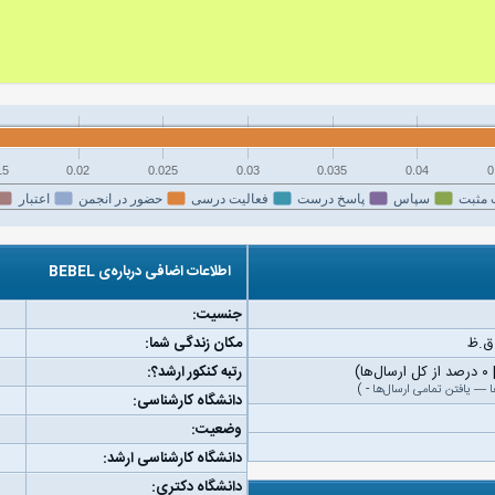
15
0.02
0.025
0.03
0.035
0.04
0
 مثبت
سپاس
پاسخ درست
فعالیت درسی
حضور در انجمن
اعتبار
اطلاعات اضافی درباره‌ی BEBEL
جنسیت:
مکان زندگی شما:
رتبه کنکور ارشد؟:
ا
—
یافتن تمامی ارسال‌ها
-
)
دانشگاه کارشناسی:
وضعیت:
دانشگاه کارشناسی ارشد:
دانشگاه دکتری: