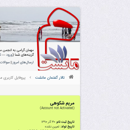
مهمان گرامی به انجمن م
گزینه‌های شما (
ورود
—
ث
ارسال‌های امروز
|
سوالات 
تالار گفتمان مانشت
پروفایل کاربری 
مریم شکوهی
(Account not Activated)
تاریخ ثبت نام:
۳۰ آذر ۱۳۹۰
تاریخ تولد:
تعیین نشده