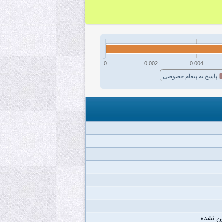
0
0.002
0.004
پاسخ به پیغام خصوصی
ن نشده