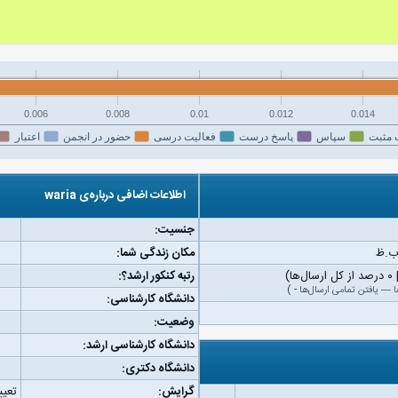
0.006
0.008
0.01
0.012
0.014
 مثبت
سپاس
پاسخ درست
فعالیت درسی
حضور در انجمن
اعتبار
اطلاعات اضافی درباره‌ی waria
جنسیت:
مکان زندگی شما:
رتبه کنکور ارشد؟:
ا
—
یافتن تمامی ارسال‌ها
-
)
دانشگاه کارشناسی:
وضعیت:
دانشگاه کارشناسی ارشد:
دانشگاه دکتری:
گرایش:
تعیی