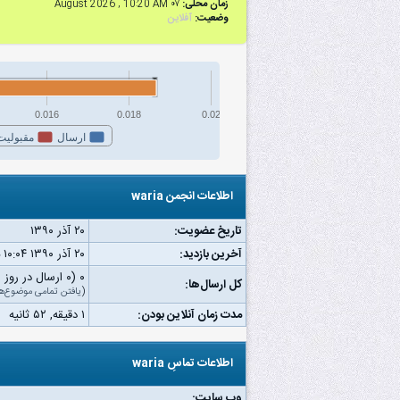
زمان محلی:
۰۷ August 2026 , 10:20 AM
وضعیت:
آفلاین
0.016
0.018
0.02
ارسال
مقبولیت
اطلاعات انجمن waria
تاریخ عضویت:
۲۰ آذر ۱۳۹۰
آخرین بازدید:
۲۰ آذر ۱۳۹۰ ۱۰:۰۴ ب.ظ
۰ (۰ ارسال در روز | ۰ درصد از کل ارسال‌ها)
کل ارسال‌ها:
(
یافتن تمامی موضوع‌ه
مدت زمان آنلاین بودن:
۱ دقیقه, ۵۲ ثانیه
اطلاعات تماسِ waria
وب‌ سایت: