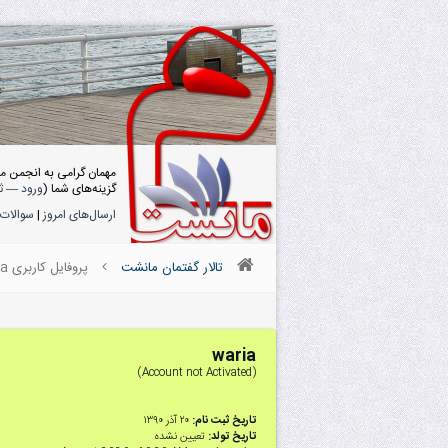
مهمان گرامی به انجمن م
گزینه‌های شما (
ورود
—
ث
ارسال‌های امروز
|
سوالات 
تالار گفتمان مانشت
پروفایل کاربری waria
waria
(Account not Activated)
تاریخ ثبت نام:
۲۰ آذر ۱۳۹۰
تاریخ تولد:
تعیین نشده