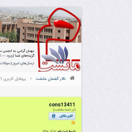
مهمان گرامی به انجمن م
گزینه‌های شما (
ورود
—
ث
ارسال‌های امروز
|
سوالات 
تالار گفتمان مانشت
پروفایل کاربری cons13411
cons13411
(در دامنه مانشت)
تاریخ ثبت نام:
۱۹ آذر ۱۳۹۰