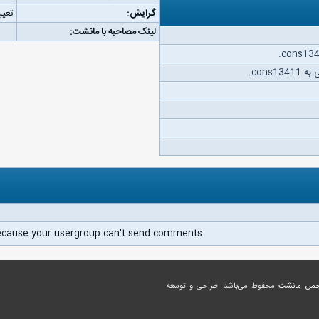
گرایش:
تعیی
لینک مصاحبه با مانشت:
cons.
ecause your usergroup can't send comments.
جمن مانشت
محفوظ می‌باشد. طراحی و توسعه