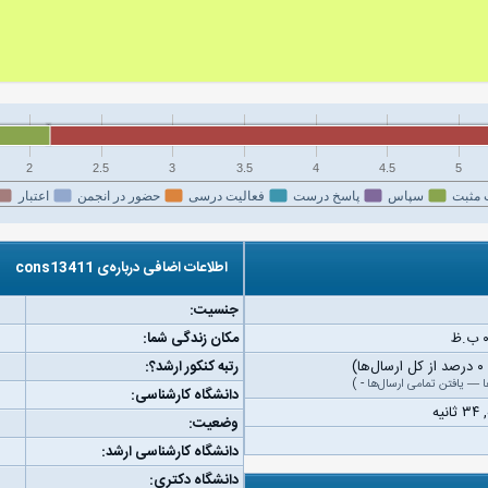
2
2.5
3
3.5
4
4.5
5
 مثبت
سپاس
پاسخ درست
فعالیت درسی
حضور در انجمن
اعتبار
اطلاعات اضافی درباره‌ی cons13411
جنسیت:
مکان زندگی شما:
رتبه کنکور ارشد؟:
ا
—
یافتن تمامی ارسال‌ها
-
)
دانشگاه کارشناسی:
وضعیت:
دانشگاه کارشناسی ارشد:
دانشگاه دکتری: