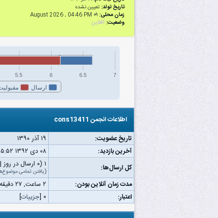
تاریخ تولد:
تعیین نشده
زمان محلی:
۰۹ August 2026 , 04:46 PM
وضعیت:
آفلاین
5.5
6
6.5
7
ارسال
مقبولیت
اطلاعات انجمن cons13411
تاریخ عضویت:
۱۹ آذر ۱۳۹۰
آخرین بازدید:
۰۸ دى ۱۳۹۲ ۰۵:۵۲ ب.ظ
۱ (۰ ارسال در روز | ۰ درصد از کل ارسال‌ها)
کل ارسال‌ها:
(
یافتن تمامی موضوع‌ه
مدت زمان آنلاین بودن:
۲ ساعت, ۲۷ دقیقه, ۳۴ ثانیه
اعتبار:
۰
[
جزییات
]