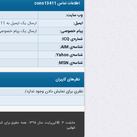
اطلاعات تماسِ cons13411
وب‌ سایت:
ایمیل:
ارسال یک ایمیل به cons13411.
پیام خصوصی:
ارسال یک پیام خصوصی به 13411
شماره‌ی ICQ:
شناسه‌ی AIM:
شناسه‌ی Yahoo:
شناسه‌ی MSN:
نظرهای کاربران
نظری برای نمایش دادن وجود ندارد/
مانشت ۴: ©کپی‌رایت سال ۱۳۹۵. همه حقوق برای
ان
تنهایی