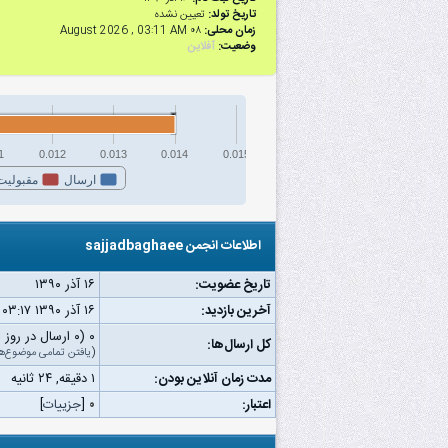
تاریخ تولد:
تعیین نشده
زمان محلی:
۰۸ August 2026 , 03:11 AM
وضعیت:
آفلاین
1
0.012
0.013
0.014
0.015
ارسال
مقبولیت
اطلاعات انجمن sajjadbaghaee
تاریخ عضویت:
۱۶ آذر ۱۳۹۰
آخرین بازدید:
۱۶ آذر ۱۳۹۰ ۰۳:۱۷ ب.ظ
۰ (۰ ارسال در روز | ۰ درصد از کل ارسال‌ها)
کل ارسال‌ها:
(
یافتن تمامی موضوع‌ه
مدت زمان آنلاین بودن:
۱ دقیقه, ۲۴ ثانیه
اعتبار:
۰
[
جزییات
]