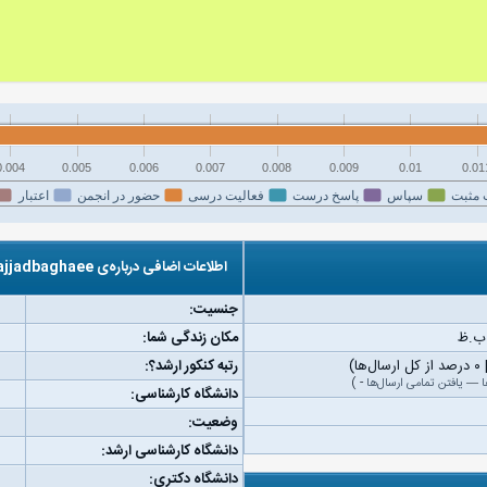
0.004
0.005
0.006
0.007
0.008
0.009
0.01
0.01
 مثبت
سپاس
پاسخ درست
فعالیت درسی
حضور در انجمن
اعتبار
اطلاعات اضافی درباره‌ی sajjadbaghaee
جنسیت:
مکان زندگی شما:
رتبه کنکور ارشد؟:
ا
—
یافتن تمامی ارسال‌ها
-
)
دانشگاه کارشناسی:
وضعیت:
دانشگاه کارشناسی ارشد:
دانشگاه دکتری: