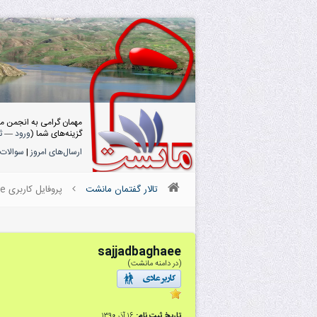
مهمان گرامی به انجمن م
گزینه‌های شما (
ورود
—
ث
ارسال‌های امروز
|
سوالات 
تالار گفتمان مانشت
پروفایل کاربری sajjadbaghaee
sajjadbaghaee
(در دامنه مانشت)
تاریخ ثبت نام:
۱۶ آذر ۱۳۹۰