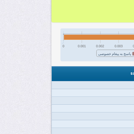
0
0.001
0.002
0.003
پاسخ به پیغام خصوصی