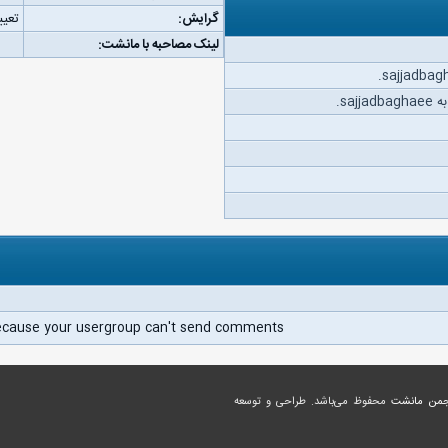
گرایش:
تعیی
لینک مصاحبه با مانشت:
sa.
ecause your usergroup can't send comments.
جمن مانشت
محفوظ می‌باشد. طراحی و توسعه