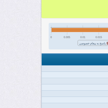
0
0.005
0.01
0.015
پاسخ به پیغام خصوصی