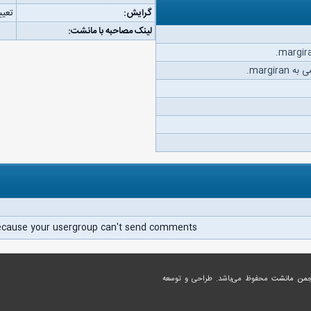
گرایش:
تعیی
لینک مصاحبه با مانشت:
margi.
ecause your usergroup can't send comments.
جمن مانشت
محفوظ می‌باشد. طراحی و توسعه