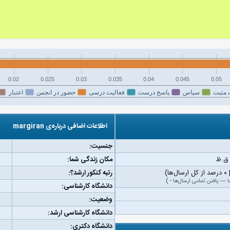
0.02
0.025
0.03
0.035
0.04
0.045
0.05
 مثبت
سپاس
پاسخ درست
فعالیت درسی
حضور در انجمن
اعتبار
اطلاعات اضافی درباره‌ی margiran
جنسیت:
مکان زندگی شما:
رتبه کنکور ارشد؟:
ا
—
یافتن تمامی ارسال‌ها
-
)
دانشگاه کارشناسی:
وضعیت:
دانشگاه کارشناسی ارشد:
دانشگاه دکتری: