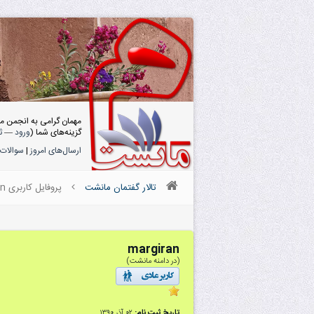
مهمان گرامی به انجمن م
گزینه‌های شما (
ورود
—
ث
ارسال‌های امروز
|
سوالات 
تالار گفتمان مانشت
پروفایل کاربری margiran
margiran
(در دامنه مانشت)
تاریخ ثبت نام:
۰۲ آذر ۱۳۹۰