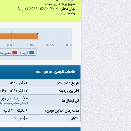
تاریخ تولد:
تعیین نشده
زمان محلی:
۰۶ August 2026 , 02:14 PM
وضعیت:
آفلاین
0.055
0.06
0.065
0.07
ارسال
مقبولیت
اطلاعات انجمن margiran
تاریخ عضویت:
۰۲ آذر ۱۳۹۰
آخرین بازدید:
۰۲ آذر ۱۳۹۰ ۰۴:۰۲ ق.ظ
۰ (۰ ارسال در روز | ۰ درصد از کل ارسال‌ها)
کل ارسال‌ها:
(
یافتن تمامی موضوع‌ه
مدت زمان آنلاین بودن:
۶ دقیقه, ۱۲ ثانیه
اعتبار:
۰
[
جزییات
]