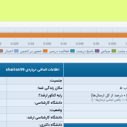
2
0.025
0.03
0.035
0.04
0.045
0.05
0.055
 مثبت
سپاس
پاسخ درست
فعالیت درسی
حضور در انجمن
اعتبار
اطلاعات اضافی درباره‌ی sheiton99
جنسیت:
مکان زندگی شما:
رتبه کنکور ارشد؟:
ا
—
یافتن تمامی ارسال‌ها
-
)
دانشگاه کارشناسی:
وضعیت:
دانشگاه کارشناسی ارشد:
دانشگاه دکتری: