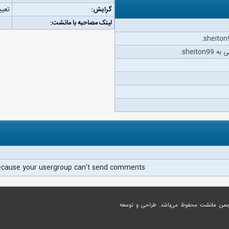
گرایش:
تعیی
لینک مصاحبه با مانشت:
sheit.
ecause your usergroup can't send comments.
جمن مانشت
محفوظ می‌باشد. طراحی و توسعه