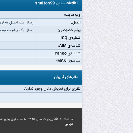
اطلاعات تماسِ sheiton99
وب‌ سایت:
ایمیل:
ارسال یک ایمیل به sheiton99.
پیام خصوصی:
ارسال یک پیام خصوصی به on99
شماره‌ی ICQ:
شناسه‌ی AIM:
شناسه‌ی Yahoo:
شناسه‌ی MSN:
نظرهای کاربران
نظری برای نمایش دادن وجود ندارد/
مانشت ۴: ©کپی‌رایت سال ۱۳۹۵. همه حقوق برای
ان
تنهایی