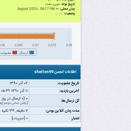
تاریخ تولد:
تعیین نشده
زمان محلی:
۰۸ August 2026 , 06:17 PM
وضعیت:
آفلاین
0.06
0.065
0.07
0.075
0.08
ارسال
مقبولیت
اطلاعات انجمن sheiton99
تاریخ عضویت:
۰۲ آذر ۱۳۹۰
آخرین بازدید:
۱۱ آذر ۱۳۹۰ ۰۵:۴۹ ب.ظ
۰ (۰ ارسال در روز | ۰ درصد از کل ارسال‌ها)
کل ارسال‌ها:
(
یافتن تمامی موضوع‌ه
مدت زمان آنلاین بودن:
۷ دقیقه, ۳۴ ثانیه
اعتبار:
۰
[
جزییات
]