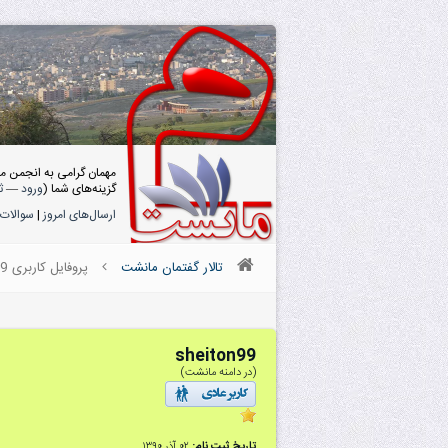
مهمان گرامی به انجمن م
گزینه‌های شما (
ورود
—
ث
ارسال‌های امروز
|
سوالات 
تالار گفتمان مانشت
پروفایل کاربری sheiton99
sheiton99
(در دامنه مانشت)
تاریخ ثبت نام:
۰۲ آذر ۱۳۹۰