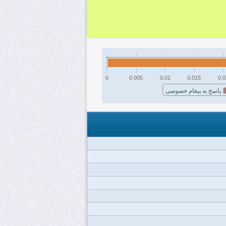
0
0.005
0.01
0.015
0.0
پاسخ به پیغام خصوصی