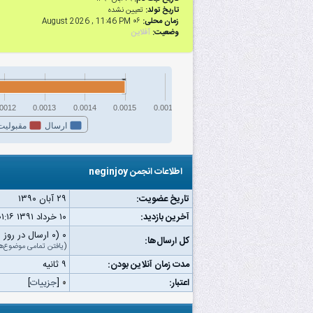
تاریخ تولد:
تعیین نشده
زمان محلی:
۰۶ August 2026 , 11:46 PM
وضعیت:
آفلاین
.0012
0.0013
0.0014
0.0015
0.0016
ارسال
مقبولیت
اطلاعات انجمن neginjoy
تاریخ عضویت:
۲۹ آبان ۱۳۹۰
آخرین بازدید:
۱۰ خرداد ۱۳۹۱ ۰۱:۱۶ ب.ظ
۰ (۰ ارسال در روز | ۰ درصد از کل ارسال‌ها)
کل ارسال‌ها:
(
یافتن تمامی موضوع‌ه
مدت زمان آنلاین بودن:
۹ ثانیه
اعتبار:
۰
[
جزییات
]