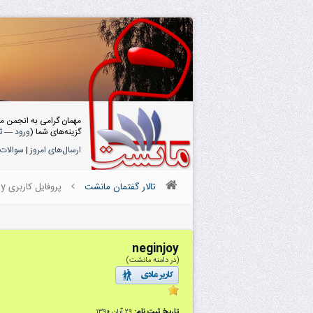
مهمان گرامی به انجمن م
گزینه‌های شما (
ورود
—
ث
ارسال‌های امروز
|
سوالات 
تالار گفتمان مانشت
پروفایل کاربری neginjoy
neginjoy
(در دامنه مانشت)
تاریخ ثبت نام:
۲۹ آبان ۱۳۹۰