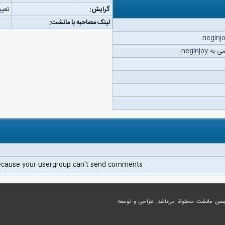
گرایش:
تعیی
لینک مصاحبه با مانشت:
neginj.
ecause your usergroup can't send comments.
جمن مانشت
محفوظ می‌باشد. طراحی و توسعه