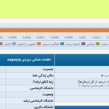
04
0.0005
0.0006
0.0007
0.0008
0.0009
0.001
0.0011
0
 مثبت
سپاس
پاسخ درست
فعالیت درسی
حضور در انجمن
اعتبار
اطلاعات اضافی درباره‌ی neginjoy
جنسیت:
مکان زندگی شما:
رتبه کنکور ارشد؟:
ا
—
یافتن تمامی ارسال‌ها
-
)
دانشگاه کارشناسی:
وضعیت:
دانشگاه کارشناسی ارشد:
دانشگاه دکتری: