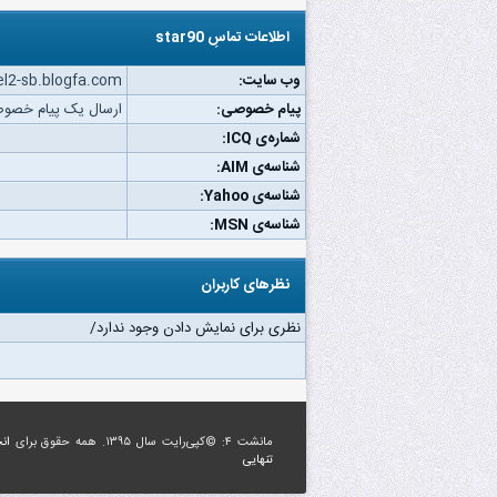
اطلاعات تماسِ star90
وب‌ سایت:
l2-sb.blogfa.com
پیام خصوصی:
ارسال یک پیام خصوصی به 
شماره‌ی ICQ:
شناسه‌ی AIM:
شناسه‌ی Yahoo:
شناسه‌ی MSN:
نظرهای کاربران
نظری برای نمایش دادن وجود ندارد/
مانشت ۴: ©کپی‌رایت سال ۱۳۹۵. همه حقوق برای
ان
تنهایی