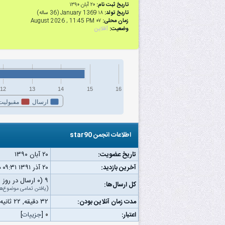
تاریخ ثبت نام:
۲۰ آبان ۱۳۹۰
تاریخ تولد:
۱۸ January 1369 (36 ساله)
زمان محلی:
۰۷ August 2026 , 11:45 PM
وضعیت:
آفلاین
12
13
14
15
16
ارسال
مقبولیت
اطلاعات انجمن star90
تاریخ عضویت:
۲۰ آبان ۱۳۹۰
آخرین بازدید:
۲۰ آذر ۱۳۹۱ ۰۹:۳۱ ب.ظ
۹ (۰ ارسال در روز | ۰ درصد از کل ارسال‌ها)
کل ارسال‌ها:
(
یافتن تمامی موضوع‌ها
مدت زمان آنلاین بودن:
۳۲ دقیقه, ۲۲ ثانیه
اعتبار:
۰
[
جزییات
]