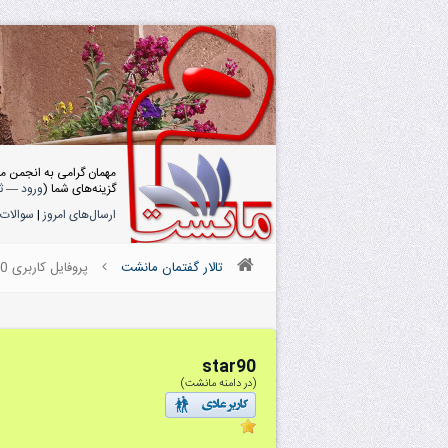
مهمان گرامی به انجمن م
گزینه‌های شما (
ورود
—
ث
ارسال‌های امروز
|
سوالات 
تالار گفتمان مانشت
پروفایل کاربری star90
star90
(در دامنه مانشت)