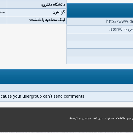
دانشگاه دکتری:
گرایش:
سخت
لینک مصاحبه با مانشت:
http://www.de
star90.
ecause your usergroup can't send comments.
جمن مانشت
محفوظ می‌باشد. طراحی و توسعه