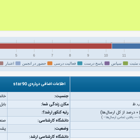
5
6
7
8
9
10
11
 مثبت
سپاس
پاسخ درست
فعالیت درسی
حضور در انجمن
اعتبار
اطلاعات اضافی درباره‌ی star90
جنسیت:
خانم
مکان زندگی شما:
بابل
رتبه کنکور ارشد؟:
—
یافتن تمامی ارسال‌ها
-
)
دانشگاه کارشناسی:
صنعت
وضعیت:
پشت
دانشگاه کارشناسی ارشد: