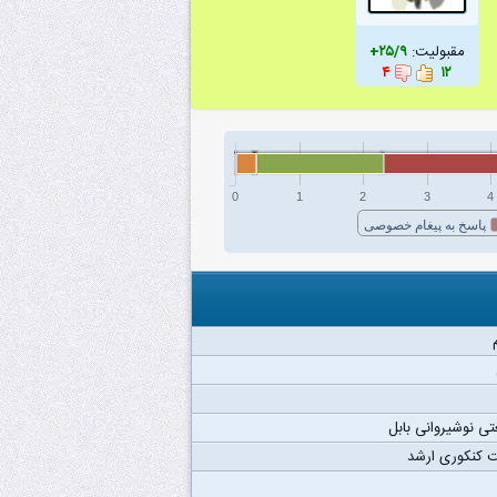
مقبولیت:
۲۵/۹+
۴
۱۲
0
1
2
3
4
پاسخ به پیغام خصوصی
ی نوشیروانی بابل
 کنکوری ارشد