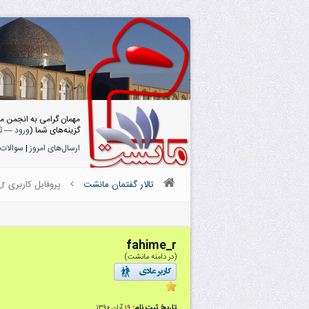
مهمان گرامی به انجمن م
گزینه‌های شما (
ورود
—
ث
ارسال‌های امروز
|
سوالات 
تالار گفتمان مانشت
پروفایل کاربری fahime_r
fahime_r
(در دامنه مانشت)
تاریخ ثبت نام:
۱۹ آبان ۱۳۹۰