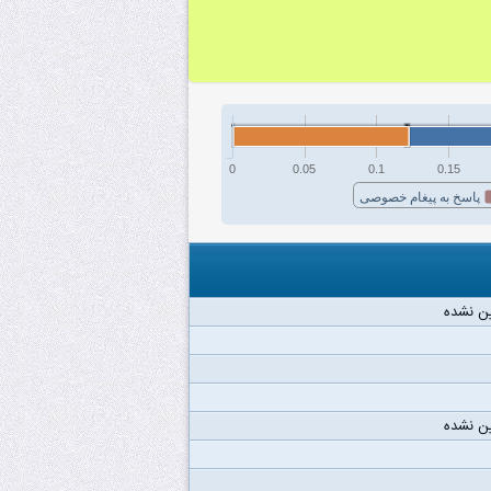
0
0.05
0.1
0.15
پاسخ به پیغام خصوصی
ن نشده
ن نشده