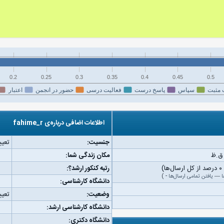
0.2
0.25
0.3
0.35
0.4
0.45
0.5
 مثبت
سپاس
پاسخ درست
فعالیت درسی
حضور در انجمن
اعتبار
اطلاعات اضافی درباره‌ی fahime_r
جنسیت:
تعیی
مکان زندگی شما:
رتبه کنکور ارشد؟:
ا
—
یافتن تمامی ارسال‌ها
-
)
دانشگاه کارشناسی:
وضعیت:
تعیی
دانشگاه کارشناسی ارشد:
دانشگاه دکتری: