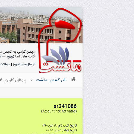
مهمان گرامی به انجمن م
گزینه‌های شما (
ورود
—
ث
ارسال‌های امروز
|
سوالات 
تالار گفتمان مانشت
پروفایل کاربری sr241086
sr241086
(Account not Activated)
تاریخ ثبت نام:
۱۹ آبان ۱۳۹۰
تاریخ تولد:
تعیین نشده