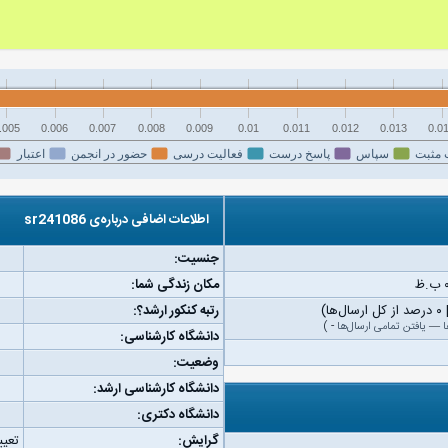
.005
0.006
0.007
0.008
0.009
0.01
0.011
0.012
0.013
0.0
 مثبت
سپاس
پاسخ درست
فعالیت درسی
حضور در انجمن
اعتبار
اطلاعات اضافی درباره‌ی sr241086
جنسیت:
مکان زندگی شما:
رتبه کنکور ارشد؟:
ا
—
یافتن تمامی ارسال‌ها
-
)
دانشگاه کارشناسی:
وضعیت:
دانشگاه کارشناسی ارشد:
دانشگاه دکتری:
گرایش:
تعیی