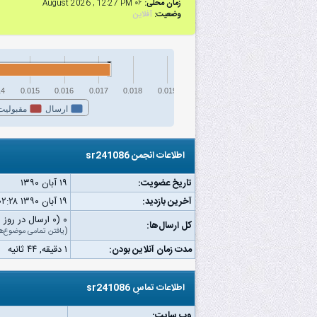
زمان محلی:
۰۶ August 2026 , 12:27 PM
وضعیت:
آفلاین
14
0.015
0.016
0.017
0.018
0.019
ارسال
مقبولیت
اطلاعات انجمن sr241086
تاریخ عضویت:
۱۹ آبان ۱۳۹۰
آخرین بازدید:
۱۹ آبان ۱۳۹۰ ۰۲:۲۸ ب.ظ
۰ (۰ ارسال در روز | ۰ درصد از کل ارسال‌ها)
کل ارسال‌ها:
(
یافتن تمامی موضوع‌ه
مدت زمان آنلاین بودن:
۱ دقیقه, ۴۴ ثانیه
اطلاعات تماسِ sr241086
وب‌ سایت: