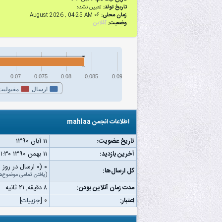
تاریخ تولد:
تعیین نشده
زمان محلی:
۰۶ August 2026 , 04:25 AM
وضعیت:
آفلاین
0.07
0.075
0.08
0.085
0.09
ارسال
مقبولیت
اطلاعات انجمن mahlaa
تاریخ عضویت:
۱۱ آبان ۱۳۹۰
آخرین بازدید:
۱۱ بهمن ۱۳۹۰ ۰۱:۳۰ ب.ظ
۰ (۰ ارسال در روز | ۰ درصد از کل ارسال‌ها)
کل ارسال‌ها:
(
یافتن تمامی موضوع‌ه
مدت زمان آنلاین بودن:
۸ دقیقه, ۲۱ ثانیه
اعتبار:
۰
[
جزییات
]