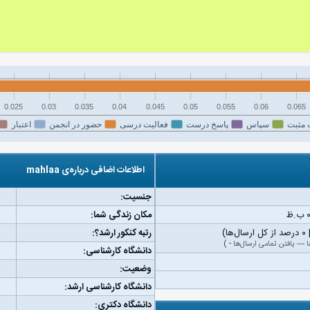
0.025
0.03
0.035
0.04
0.045
0.05
0.055
0.06
0.065
 مثبت
سپاس
پاسخ درست
فعالیت درسی
حضور در انجمن
اعتبار
اطلاعات اضافی درباره‌ی mahlaa
جنسیت:
مکان زندگی شما:
رتبه کنکور ارشد؟:
ا
—
یافتن تمامی ارسال‌ها
-
)
دانشگاه کارشناسی:
وضعیت:
دانشگاه کارشناسی ارشد:
دانشگاه دکتری: