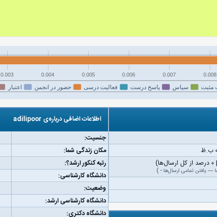
0.003
0.004
0.005
0.006
0.007
0.008
 مثبت
سپاس
پاسخ درست
فعالیت درسی
حضور در انجمن
اعتبار
اطلاعات اضافی درباره‌ی adilipoor
جنسیت:
مکان زندگی شما:
رتبه کنکور ارشد؟:
ا
—
یافتن تمامی ارسال‌ها
-
)
دانشگاه کارشناسی:
وضعیت:
دانشگاه کارشناسی ارشد:
دانشگاه دکتری: