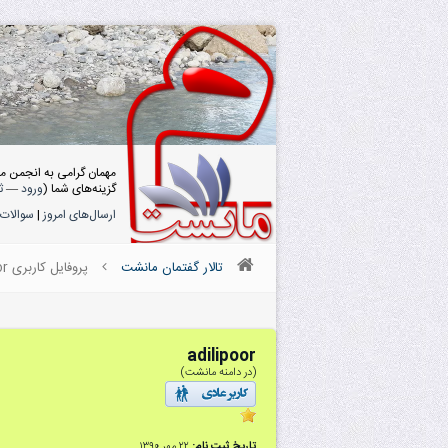
مهمان گرامی به انجمن م
گزینه‌های شما (
ورود
—
ث
ارسال‌های امروز
|
سوالات 
تالار گفتمان مانشت
پروفایل کاربری adilipoor
adilipoor
(در دامنه مانشت)
تاریخ ثبت نام:
۲۲ مهر ۱۳۹۰