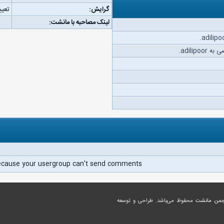
گرایش:
تعیی
لینک مصاحبه با مانشت:
adilip.
ecause your usergroup can't send comments.
جمن مانشت
محفوظ می‌باشد. طراحی و توسعه