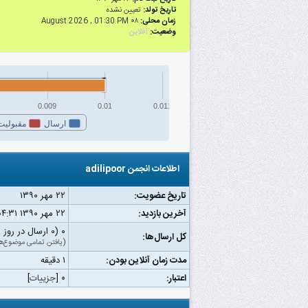
تاریخ تولد:
تعیین نشده
زمان محلی:
۰۸ August 2026 , 01:30 PM
وضعیت:
آفلاین
0.009
0.01
0.011
ارسال
مقبولیت
اطلاعات انجمن adilipoor
تاریخ عضویت:
۲۲ مهر ۱۳۹۰
آخرین بازدید:
۲۲ مهر ۱۳۹۰ ۰۴:۳۱ ب.ظ
۰ (۰ ارسال در روز | ۰ درصد از کل ارسال‌ها)
کل ارسال‌ها:
(
یافتن تمامی موضوع‌ه
مدت زمان آنلاین بودن:
۱ دقیقه
اعتبار:
۰
[
جزییات
]