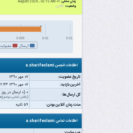
زمان محلی:
۰۸ August 2026 , 02:15 AM
وضعیت:
آفلاین
0.009
0.01
0.011
ارسال
مقبولیت
اطلاعات انجمن a.sharifeslami
تاریخ عضویت:
۰۷ مهر ۱۳۹۰
آخرین بازدید:
۰۷ مهر ۱۳۹۰ ۱۲:۴۳ ب.ظ
۰ (۰ ارسال در روز | ۰ درصد از کل ارسال‌ها)
کل ارسال‌ها:
(
یافتن تمامی موضوع‌ه
مدت زمان آنلاین بودن:
۵۹ ثانیه
اطلاعات تماسِ a.sharifeslami
وب‌ سایت: