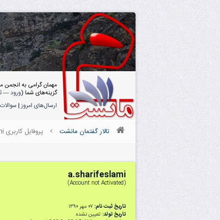
مهمان گرامی به انجمن م
گزینه‌های شما (
ورود
—
ث
ارسال‌های امروز
|
سوالات 
تالار گفتمان مانشت
پروفایل کاربری a.sharifeslami
a.sharifeslami
(Account not Activated)
تاریخ ثبت نام:
۰۷ مهر ۱۳۹۰
تاریخ تولد:
تعیین نشده