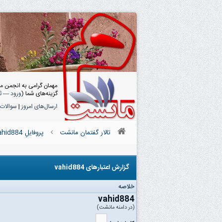
مهمان گرامی به انجمن م
گزینه‌های شما (
ورود
—
ث
ارسال‌های امروز
|
سوالات 
تالار گفتمان مانشت
پروفایلِ vahid884
گزارش اعتبار‌های vahid884
خلاصه
vahid884
(در دامنه مانشت)