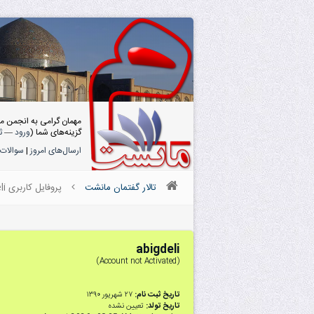
مهمان گرامی به انجمن م
گزینه‌های شما (
ورود
—
ث
ارسال‌های امروز
|
سوالات 
تالار گفتمان مانشت
پروفایل کاربری abigdeli
abigdeli
(Account not Activated)
تاریخ ثبت نام:
۲۷ شهریور ۱۳۹۰
تاریخ تولد:
تعیین نشده