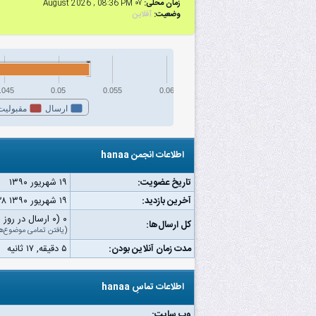
زمان محلی:
۰۷ August 2026 , 08:36 PM
وضعیت:
آفلاین
.045
0.05
0.055
0.06
ارسال
مقبولیت
اطلاعات انجمن hanaa
تاریخ عضویت:
۱۹ شهریور ۱۳۹۰
آخرین بازدید:
۱۹ شهریور ۱۳۹۰ ۰۳:۲۸ ب.ظ
۰ (۰ ارسال در روز | ۰ درصد از کل ارسال‌ها)
کل ارسال‌ها:
(
یافتن تمامی موضوع‌ه
مدت زمان آنلاین بودن:
۵ دقیقه, ۱۷ ثانیه
اطلاعات تماسِ hanaa
وب‌ سایت: