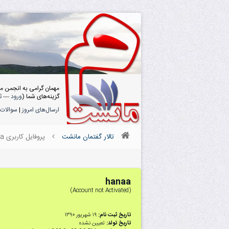
مهمان گرامی به انجمن م
گزینه‌های شما (
ورود
—
ث
ارسال‌های امروز
|
سوالات 
تالار گفتمان مانشت
پروفایل کاربری hanaa
hanaa
(Account not Activated)
تاریخ ثبت نام:
۱۹ شهریور ۱۳۹۰
تاریخ تولد:
تعیین نشده