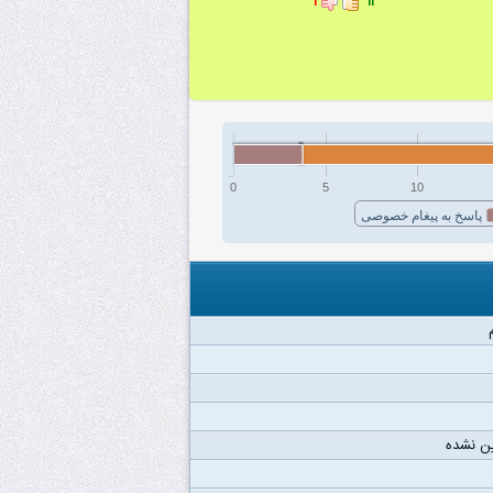
۱
۱۱
0
5
10
پاسخ به پیغام خصوصی
ن نشده