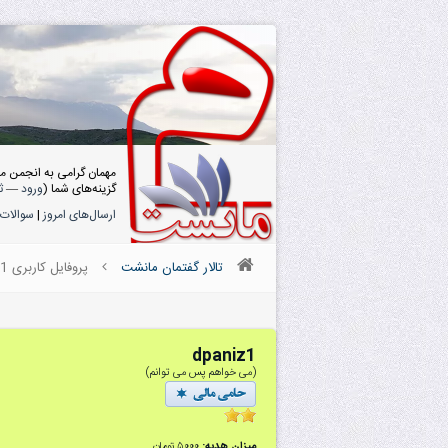
مهمان گرامی به انجمن م
گزینه‌های شما (
ورود
—
ث
ارسال‌های امروز
|
سوالات 
تالار گفتمان مانشت
پروفایل کاربری dpaniz1
dpaniz1
(می خواهم پس می توانم)
میزان هدیه:
۵۰۰۰ تومان