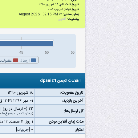
تاریخ ثبت نام:
۱۸ شهریور ۱۳۹۰
تاریخ تولد:
تعیین نشده
زمان محلی:
۰۷ August 2026 , 02:15 PM
وضعیت:
آفلاین
45
50
55
ارسال
مقبولیت
اطلاعات انجمن dpaniz1
تاریخ عضویت:
۱۸ شهریور ۱۳۹۰
آخرین بازدید:
۰۱ مهر ۱۳۹۶ ۱۲:۴۹ ق.ظ
۲۲ (۰ ارسال در روز | ۰/۰۱ درصد از کل ارسال‌ها)
کل ارسال‌ها:
(
یافتن تمامی موضوع‌ها
—
مدت زمان آنلاین بودن:
۱ روز, ۱۱ ساعت, ۱۲ دقیقه, ۱۴ ثانیه
اعتبار:
۰
[
جزییات
]