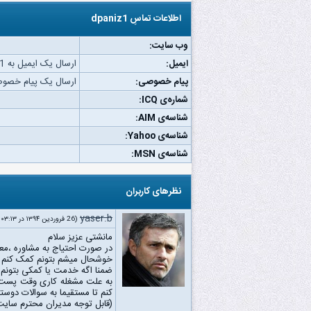
اطلاعات تماسِ dpaniz1
وب‌ سایت:
ایمیل:
ارسال یک ایمیل به dpaniz1.
پیام خصوصی:
ارسال یک پیام خصوصی به 1
شماره‌ی ICQ:
شناسه‌ی AIM:
شناسه‌ی Yahoo:
شناسه‌ی MSN:
نظرهای کاربران
yaser.b
(26 فروردین ۱۳۹۴ در ۰۳:۱۳ ب.ظ)
مانشتی عزیز سلام
در صورت احتیاج به مشاوره ،مع
خوشحال میشم بتونم کمک کنم .
ضمنا اگه خدمت یا کمکی بتونم 
کنم تا مستقیما به سوالات دوس
(قابل توجه مدیران محترم سایت