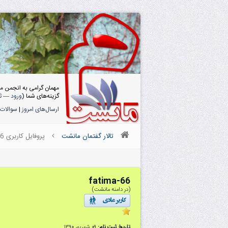
مهمان گرامی به انجمن م
گزینه‌های شما (
ورود
—
ث
ارسال‌های امروز
|
سوالات 
تالار گفتمان مانشت
پروفایل کاربری fatima-66
fatima-66
(در دامنه مانشت)
تاریخ ثبت نام:
۰۹ شهریور ۱۳۹۰