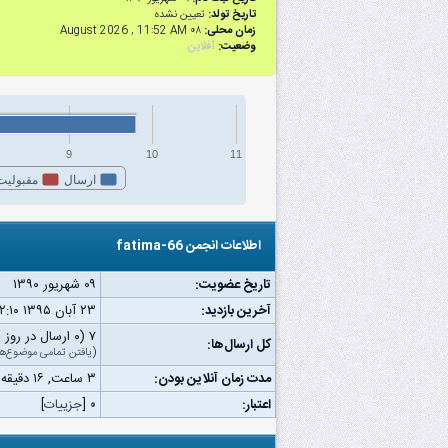
تاریخ تولد:
تعیین نشده
زمان محلی:
۰۸ August 2026 , 11:52 AM
وضعیت:
آفلاین
9
10
11
ارسال
مقبولیت
اطلاعات انجمن fatima-66
تاریخ عضویت:
۰۹ شهریور ۱۳۹۰
آخرین بازدید:
۲۳ آبان ۱۳۹۵ ۰۲:۱۰ ب.ظ
۷ (۰ ارسال در روز | ۰ درصد از کل ارسال‌ها)
کل ارسال‌ها:
(
یافتن تمامی موضوع‌ها
مدت زمان آنلاین بودن:
۳ ساعت, ۱۶ دقیقه, ۳۷ ثانیه
اعتبار:
۰
[
جزییات
]