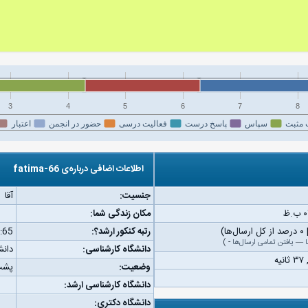
3
4
5
6
7
8
 مثبت
سپاس
پاسخ درست
فعالیت درسی
حضور در انجمن
اعتبار
اطلاعات اضافی درباره‌ی fatima-66
جنسیت:
آقا
مکان زندگی شما:
رتبه کنکور ارشد؟:
:65
—
یافتن تمامی ارسال‌ها
-
)
دانشگاه کارشناسی:
دانش
وضعیت:
پشت
دانشگاه کارشناسی ارشد:
دانشگاه دکتری: