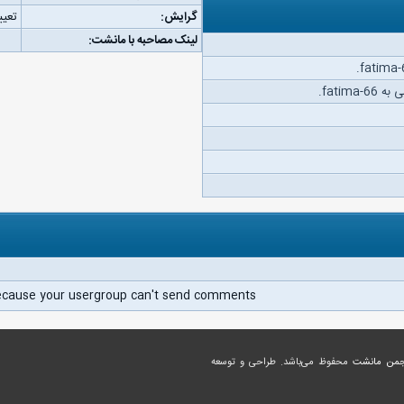
گرایش:
تعیی
لینک مصاحبه با مانشت:
fatim.
ecause your usergroup can't send comments.
جمن مانشت
محفوظ می‌باشد. طراحی و توسعه