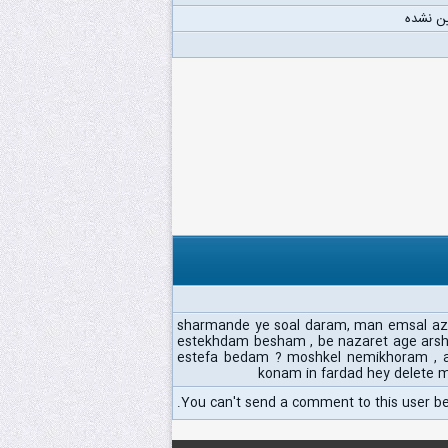
ن نشده
sharmande ye soal daram, man emsal azad
estekhdam besham , be nazaret age ars
estefa bedam ? moshkel nemikhoram , ak
konam in fardad hey delete
You can't send a comment to this user b