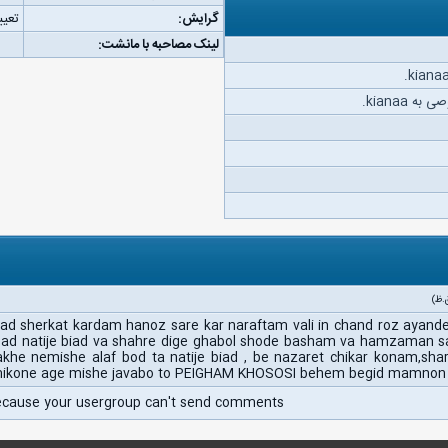
گرایش:
تعیی
لینک مصاحبه با مانشت:
 kianaa.
 sherkat kardam hanoz sare kar naraftam vali in chand roz ayande
had natije biad va shahre dige ghabol shode basham va hamzaman 
he nemishe alaf bod ta natije biad , be nazaret chikar konam,sh
 mikone age mishe javabo to PEIGHAM KHOSOSI behem begid mamno
ecause your usergroup can't send comments.