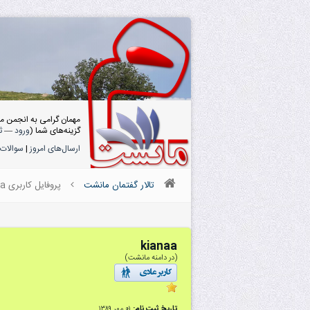
مهمان گرامی به انجمن م
گزینه‌های شما (
ورود
—
ث
ارسال‌های امروز
|
سوالات 
تالار گفتمان مانشت
پروفایل کاربری kianaa
kianaa
(در دامنه مانشت)
تاریخ ثبت نام:
۰۱ مهر ۱۳۸۹