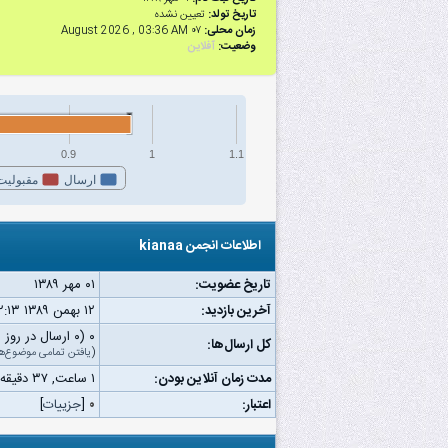
تاریخ تولد:
تعیین نشده
زمان محلی:
۰۷ August 2026 , 03:36 AM
وضعیت:
آفلاین
0.9
1
1.1
ارسال
مقبولیت
اطلاعات انجمن kianaa
تاریخ عضویت:
۰۱ مهر ۱۳۸۹
آخرین بازدید:
۱۲ بهمن ۱۳۸۹ ۰۲:۱۳ ب.ظ
۰ (۰ ارسال در روز | ۰ درصد از کل ارسال‌ها)
کل ارسال‌ها:
(
یافتن تمامی موضوع‌ه
مدت زمان آنلاین بودن:
۱ ساعت, ۳۷ دقیقه, ۲۵ ثانیه
اعتبار:
۰
[
جزییات
]