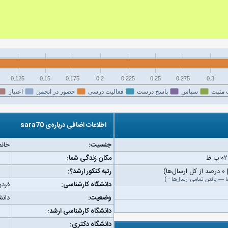
0.125
0.15
0.175
0.2
0.225
0.25
0.275
0.3
 مثبت
سپاس
پاسخ درست
فعالیت درسی
حضور در انجمن
اعتبار
اطلاعات اضافی درباره‌ی sara70
جنسیت:
خانم
مکان زندگی شما:
رتبه کنکور ارشد؟:
ا
—
یافتن تمامی ارسال‌ها
-
)
دانشگاه کارشناسی:
فرد
وضعیت:
دان
دانشگاه کارشناسی ارشد:
دانشگاه دکتری: