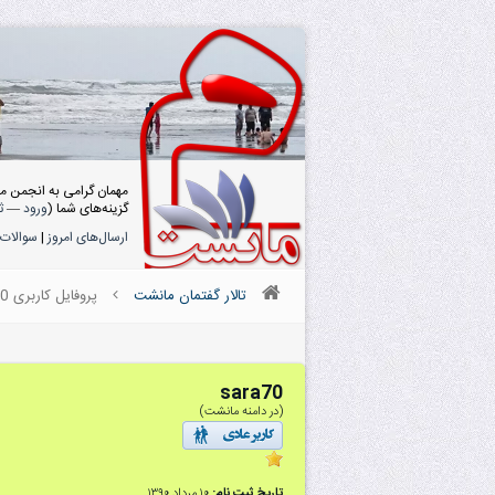
مهمان گرامی به انجمن م
گزینه‌های شما (
ورود
—
ث
ارسال‌های امروز
|
سوالات 
تالار گفتمان مانشت
پروفایل کاربری sara70
sara70
(در دامنه مانشت)
تاریخ ثبت نام:
۱۰ مرداد ۱۳۹۰