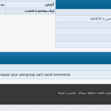
گرایش:
مهند
لینک مصاحبه با مانشت:
 sara70.
ecause your usergroup can't send comments.
جمن مانشت
محفوظ می‌باشد. طراحی و توسعه