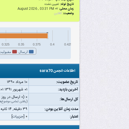
تاریخ تولد:
تعیین نشده
زمان محلی:
۰۷ August 2026 , 03:31 PM
وضعیت:
آفلاین
0.325
0.35
0.375
0.4
0.425
ارسال
مقبولیت
اطلاعات انجمن sara70
تاریخ عضویت:
۱۰ مرداد ۱۳۹۰
آخرین بازدید:
۰۱ شهریور ۱۳۹۱ ۰۲:۰۱ ب.ظ
۰ (۰ ارسال در روز | ۰ درصد از کل ارسال‌ها)
کل ارسال‌ها:
(
یافتن تمامی موضوع‌ه
مدت زمان آنلاین بودن:
۳۹ دقیقه, ۱۴ ثانیه
اعتبار:
۰
[
جزییات
]