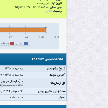
تاریخ تولد:
تعیین نشده
زمان محلی:
۰۸ August 2026 , 06:38 AM
وضعیت:
آفلاین
0.22
0.24
0.26
0.28
ارسال
مقبولیت
اطلاعات انجمن rasoulz
تاریخ عضویت:
۰۸ مرداد ۱۳۹۰
آخرین بازدید:
۰۸ مرداد ۱۳۹۰ ۰۷:۲۲ ب.ظ
۰ (۰ ارسال در روز | ۰ درصد از کل ارسال‌ها)
کل ارسال‌ها:
(
یافتن تمامی موضوع‌ه
مدت زمان آنلاین بودن:
۲۶ دقیقه, ۳۹ ثانیه
اعتبار:
۰
[
جزییات
]