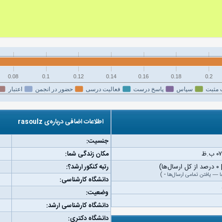
0.08
0.1
0.12
0.14
0.16
0.18
0.2
 مثبت
سپاس
پاسخ درست
فعالیت درسی
حضور در انجمن
اعتبار
اطلاعات اضافی درباره‌ی rasoulz
جنسیت:
مکان زندگی شما:
رتبه کنکور ارشد؟:
ا
—
یافتن تمامی ارسال‌ها
-
)
دانشگاه کارشناسی:
وضعیت:
دانشگاه کارشناسی ارشد:
دانشگاه دکتری: