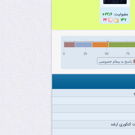
مقبولیت:
۶۲/۶+
۲۲
۱۳۷
0
25
50
75
پاسخ به پیغام خصوصی
 کنکوری ارشد