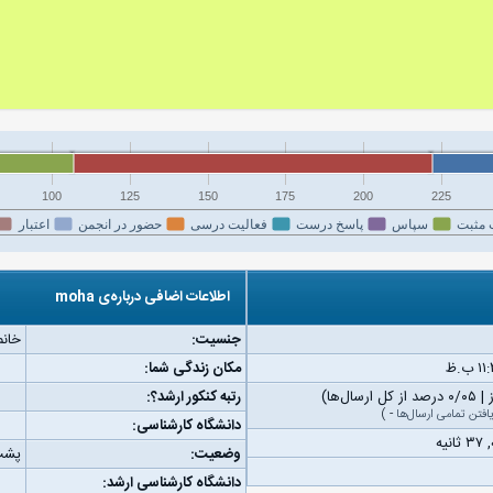
100
125
150
175
200
225
 مثبت
سپاس
پاسخ درست
فعالیت درسی
حضور در انجمن
اعتبار
اطلاعات اضافی درباره‌ی moha
جنسیت:
خانم
مکان زندگی شما:
رتبه کنکور ارشد؟:
افتن تمامی ارسال‌ها
-
)
دانشگاه کارشناسی:
وضعیت:
پشت
دانشگاه کارشناسی ارشد: