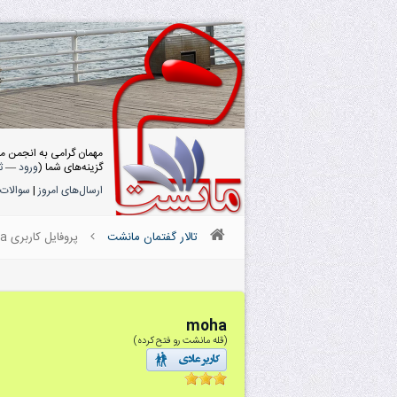
مهمان گرامی به انجمن م
گزینه‌های شما (
ورود
—
ث
ارسال‌های امروز
|
سوالات 
تالار گفتمان مانشت
پروفایل کاربری moha
moha
(قله مانشت رو فتح کرده)