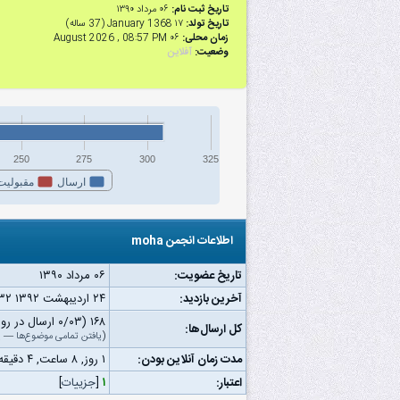
تاریخ ثبت نام:
۰۶ مرداد ۱۳۹۰
تاریخ تولد:
۱۷ January 1368 (37 ساله)
زمان محلی:
۰۶ August 2026 , 08:57 PM
وضعیت:
آفلاین
250
275
300
325
ارسال
مقبولیت
اطلاعات انجمن moha
تاریخ عضویت:
۰۶ مرداد ۱۳۹۰
آخرین بازدید:
۲۴ اردیبهشت ۱۳۹۲ ۱۱:۳۲ ب.ظ
۱۶۸ (۰/۰۳ ارسال در روز | ۰/۰۵ درصد از کل ارسال‌ها)
کل ارسال‌ها:
(
یافتن تمامی موضوع‌ها
—
ی
مدت زمان آنلاین بودن:
۱ روز, ۸ ساعت, ۴ دقیقه, ۳۷ ثانیه
اعتبار:
۱
[
جزییات
]