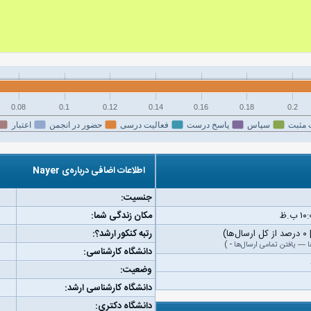
0.08
0.1
0.12
0.14
0.16
0.18
0.2
 مثبت
سپاس
پاسخ درست
فعالیت درسی
حضور در انجمن
اعتبار
اطلاعات اضافی درباره‌ی Nayer
جنسیت:
مکان زندگی شما:
رتبه کنکور ارشد؟:
ا
—
یافتن تمامی ارسال‌ها
-
)
دانشگاه کارشناسی:
وضعیت:
دانشگاه کارشناسی ارشد:
دانشگاه دکتری: