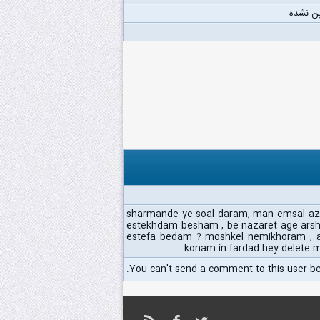
ن نشده
sharmande ye soal daram, man emsal azad
estekhdam besham , be nazaret age ars
estefa bedam ? moshkel nemikhoram , ak
konam in fardad hey delete
You can't send a comment to this user b