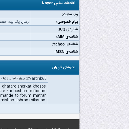
اطلاعات تماسِ Nayer
وب‌ سایت:
پیام خصوصی:
ارسال یک پیام خصوصی ب
شماره‌ی ICQ:
شناسه‌ی AIM:
شناسه‌ی Yahoo:
شناسه‌ی MSN:
نظرهای کاربران
artink65
(27 خرداد ۱۳۹۲ در ۰۴:۵۵ ق.ظ)
 gharare sherkat khososi
sare kar basham mitonam
armande to forum matrah
n misham jobran mikonam