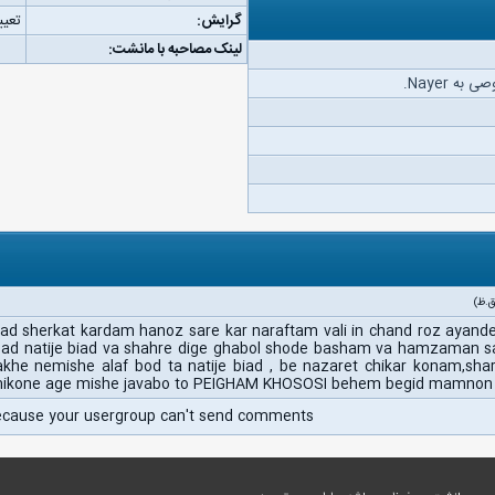
گرایش:
تعیی
لینک مصاحبه با مانشت:
ه Nayer.
 sherkat kardam hanoz sare kar naraftam vali in chand roz ayande
had natije biad va shahre dige ghabol shode basham va hamzaman 
he nemishe alaf bod ta natije biad , be nazaret chikar konam,sh
 mikone age mishe javabo to PEIGHAM KHOSOSI behem begid mamno
ecause your usergroup can't send comments.