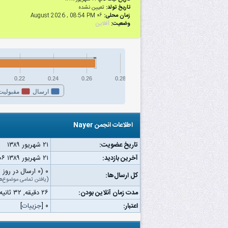
تاریخ تولد:
تعیین نشده
زمان محلی:
۰۶ August 2026 , 08:54 PM
وضعیت:
آفلاین
0.22
0.24
0.26
0.28
ارسال
مقبولیت
اطلاعات انجمن Nayer
تاریخ عضویت:
۲۱ شهریور ۱۳۸۹
آخرین بازدید:
۲۱ شهریور ۱۳۸۹ ۱۰:۰۶ ب.ظ
۰ (۰ ارسال در روز | ۰ درصد از کل ارسال‌ها)
کل ارسال‌ها:
(
یافتن تمامی موضوع‌ه
مدت زمان آنلاین بودن:
۲۶ دقیقه, ۳۲ ثانیه
اعتبار:
۰
[
جزییات
]