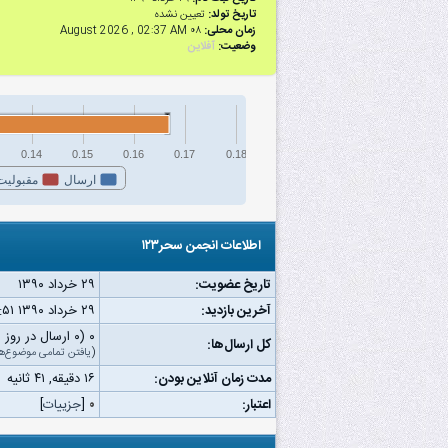
تاریخ تولد:
تعیین نشده
زمان محلی:
۰۸ August 2026 , 02:37 AM
وضعیت:
آفلاین
0.14
0.15
0.16
0.17
0.18
ارسال
مقبولیت
اطلاعات انجمن سحر۱۲۳
تاریخ عضویت:
۲۹ خرداد ۱۳۹۰
آخرین بازدید:
۲۹ خرداد ۱۳۹۰ ۰۱:۵۱ ب.ظ
۰ (۰ ارسال در روز | ۰ درصد از کل ارسال‌ها)
کل ارسال‌ها:
(
یافتن تمامی موضوع‌ه
مدت زمان آنلاین بودن:
۱۶ دقیقه, ۴۱ ثانیه
اعتبار:
۰
[
جزییات
]