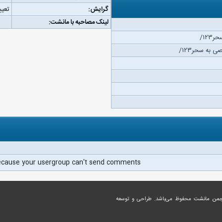
گرایش:
تعیی
لینک مصاحبه با مانشت:
۱۲/
به سحر۱۲۳/
ecause your usergroup can't send comments.
جمن مانشت
محفوظ می‌باشد. طراحی و توسعه