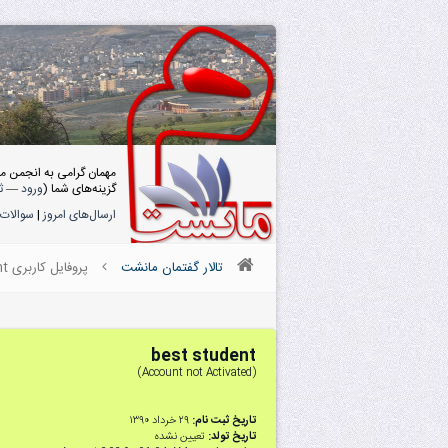
مهمان گرامی به انجمن م
گزینه‌های شما (
ورود
—
ث
ارسال‌های امروز
|
سوالات 
تالار گفتمان مانشت
پروفایل کاربری best student
best student
(Account not Activated)
تاریخ ثبت نام:
۲۹ خرداد ۱۳۹۰
تاریخ تولد:
تعیین نشده