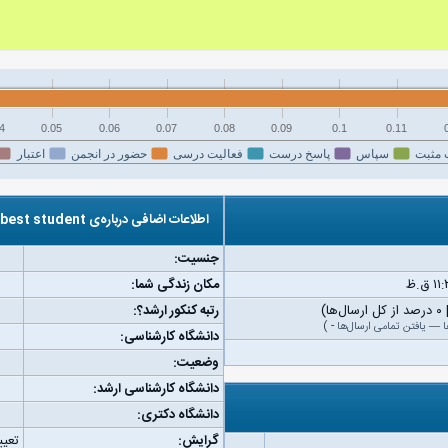
4
0.05
0.06
0.07
0.08
0.09
0.1
0.11
 مثبت
سپاس
پاسخ درست
فعالیت درسی
حضور در انجمن
اعتبار
اطلاعات اضافی درباره‌ی best student
جنسیت:
مکان زندگی شما:
رتبه کنکور ارشد؟:
ا
—
یافتن تمامی ارسال‌ها
-
)
دانشگاه کارشناسی:
وضعیت:
دانشگاه کارشناسی ارشد:
دانشگاه دکتری:
گرایش:
تعیی