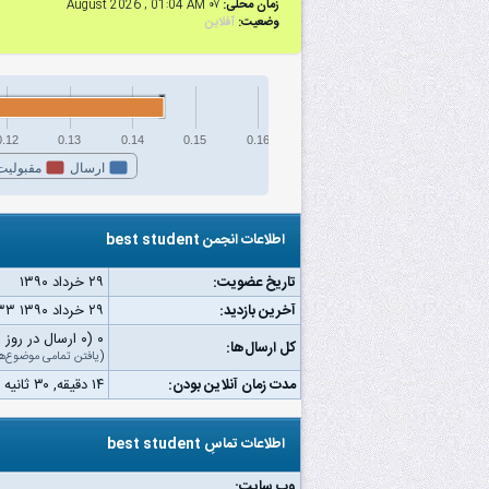
زمان محلی:
۰۷ August 2026 , 01:04 AM
وضعیت:
آفلاین
0.12
0.13
0.14
0.15
0.16
ارسال
مقبولیت
اطلاعات انجمن best student
تاریخ عضویت:
۲۹ خرداد ۱۳۹۰
آخرین بازدید:
۲۹ خرداد ۱۳۹۰ ۱۱:۳۳ ق.ظ
۰ (۰ ارسال در روز | ۰ درصد از کل ارسال‌ها)
کل ارسال‌ها:
(
یافتن تمامی موضوع‌ه
مدت زمان آنلاین بودن:
۱۴ دقیقه, ۳۰ ثانیه
اطلاعات تماسِ best student
وب‌ سایت: