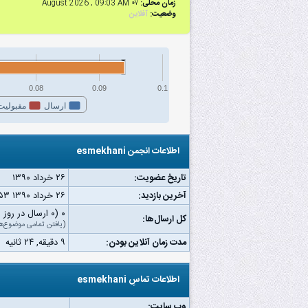
زمان محلی:
۰۷ August 2026 , 09:03 AM
وضعیت:
آفلاین
0.08
0.09
0.1
ارسال
مقبولیت
اطلاعات انجمن esmekhani
تاریخ عضویت:
۲۶ خرداد ۱۳۹۰
آخرین بازدید:
۲۶ خرداد ۱۳۹۰ ۱۲:۵۳ ب.ظ
۰ (۰ ارسال در روز | ۰ درصد از کل ارسال‌ها)
کل ارسال‌ها:
(
یافتن تمامی موضوع‌ه
مدت زمان آنلاین بودن:
۹ دقیقه, ۲۴ ثانیه
اطلاعات تماسِ esmekhani
وب‌ سایت: