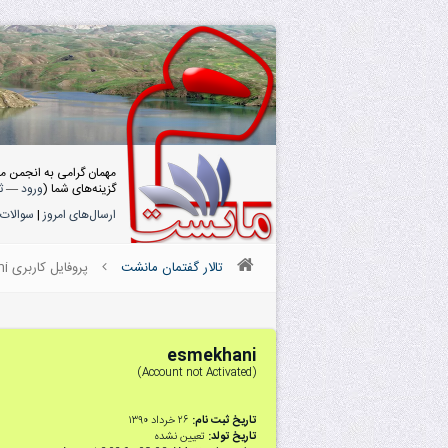
مهمان گرامی به انجمن م
گزینه‌های شما (
ورود
—
ث
ارسال‌های امروز
|
سوالات 
تالار گفتمان مانشت
پروفایل کاربری esmekhani
esmekhani
(Account not Activated)
تاریخ ثبت نام:
۲۶ خرداد ۱۳۹۰
تاریخ تولد:
تعیین نشده