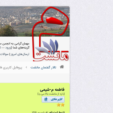
مهمان گرامی به انجمن م
گزینه‌های شما (
ورود
—
ث
ارسال‌های امروز
|
سوالات 
تالار گفتمان مانشت
پروفایل کاربری ف
فاطمه م-شیمی
(داره از مانشت بالا می ره)
تاریخ ثبت نام:
۰۹ شهریور ۱۳۸۹