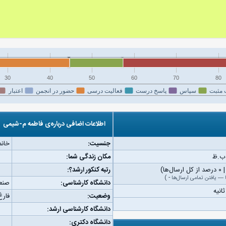
30
40
50
60
70
80
 مثبت
سپاس
پاسخ درست
فعالیت درسی
حضور در انجمن
اعتبار
اطلاعات اضافی درباره‌ی فاطمه م-شیمی
جنسیت:
خانم
مکان زندگی شما:
رتبه کنکور ارشد؟:
—
یافتن تمامی ارسال‌ها
-
)
دانشگاه کارشناسی:
صنع
وضعیت:
فارغ
دانشگاه کارشناسی ارشد:
دانشگاه دکتری: