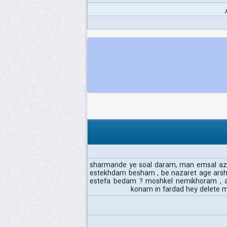
sharmande ye soal daram, man emsal azad
estekhdam besham , be nazaret age ars
estefa bedam ? moshkel nemikhoram , ak
konam in fardad hey delete