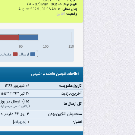
تاریخ تولد:
۰۵ May 1368 (37 ساله)
زمان محلی:
۰۷ August 2026 , 01:06 AM
وضعیت:
آفلاین
90
100
110
ارسال
مقبولیت
اطلاعات انجمن فاطمه م-شیمی
تاریخ عضویت:
۰۹ شهریور ۱۳۸۹
آخرین بازدید:
۲۰ تیر ۱۳۹۳ ۱۱:۵۳ ب.ظ
۱۵ (۰ ارسال در روز | ۰ درصد از کل ارسال‌ها)
کل ارسال‌ها:
(
یافتن تمامی موضوع‌ها
مدت زمان آنلاین بودن:
۳ روز, ۴۴ دقیقه, ۸ ثانیه
اعتبار:
۰
[
جزییات
]