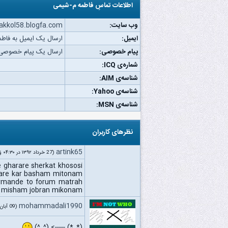
اطلاعات تماسِ فاطمه م-شیمی
وب‌ سایت:
vakkol58.blogfa.com
ایمیل:
ارسال یک ایمیل به فاط
پیام خصوصی:
ارسال یک پیام خصوصی 
شماره‌ی ICQ:
شناسه‌ی AIM:
شناسه‌ی Yahoo:
شناسه‌ی MSN:
نظرهای کاربران
artink65
(27 خرداد ۱۳۹۲ در ۰۴:۳۰ ق.ظ)
 gharare sherkat khososi
sare kar basham mitonam
armande to forum matrah
n misham jobran mikonam
mohammadali1990
(09 آبان ۱۳۹۱ در ۰۴:۵۵ ق.ظ)
(*_*) -----> (^_^)