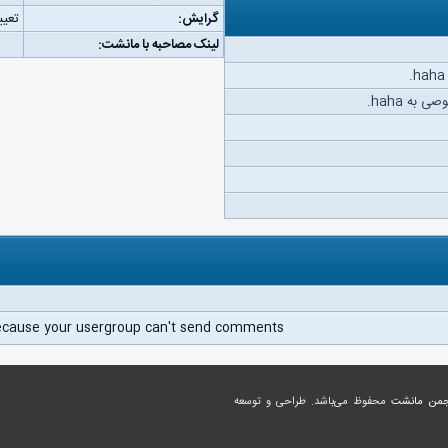
گرایش:
تعیی
لینک مصاحبه با مانشت:
به haha.
ecause your usergroup can't send comments.
جمن مانشت
محفوظ می‌باشد. طراحی و توسعه