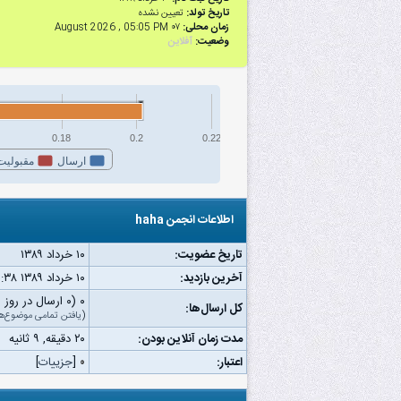
تاریخ تولد:
تعیین نشده
زمان محلی:
۰۷ August 2026 , 05:05 PM
وضعیت:
آفلاین
0.18
0.2
0.22
ارسال
مقبولیت
اطلاعات انجمن haha
تاریخ عضویت:
۱۰ خرداد ۱۳۸۹
آخرین بازدید:
۱۰ خرداد ۱۳۸۹ ۱۱:۳۸ ق.ظ
۰ (۰ ارسال در روز | ۰ درصد از کل ارسال‌ها)
کل ارسال‌ها:
(
یافتن تمامی موضوع‌ه
مدت زمان آنلاین بودن:
۲۰ دقیقه, ۹ ثانیه
اعتبار:
۰
[
جزییات
]