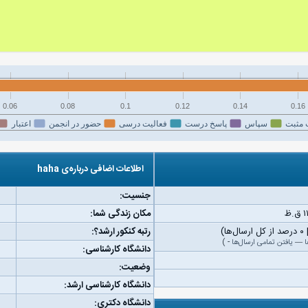
0.06
0.08
0.1
0.12
0.14
0.16
 مثبت
سپاس
پاسخ درست
فعالیت درسی
حضور در انجمن
اعتبار
اطلاعات اضافی درباره‌ی haha
جنسیت:
مکان زندگی شما:
رتبه کنکور ارشد؟:
ا
—
یافتن تمامی ارسال‌ها
-
)
دانشگاه کارشناسی:
وضعیت:
دانشگاه کارشناسی ارشد:
دانشگاه دکتری: