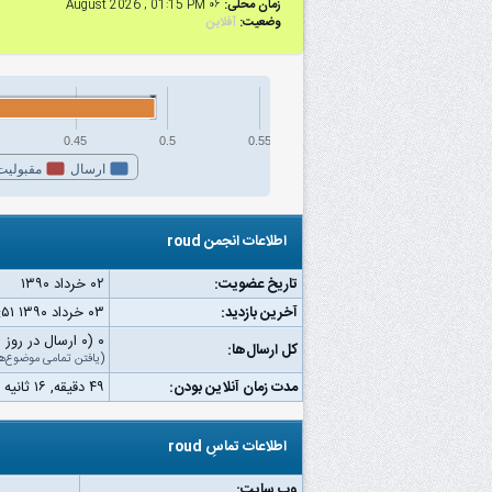
زمان محلی:
۰۶ August 2026 , 01:15 PM
وضعیت:
آفلاین
0.45
0.5
0.55
ارسال
مقبولیت
اطلاعات انجمن roud
تاریخ عضویت:
۰۲ خرداد ۱۳۹۰
آخرین بازدید:
۰۳ خرداد ۱۳۹۰ ۱۱:۵۱ ب.ظ
۰ (۰ ارسال در روز | ۰ درصد از کل ارسال‌ها)
کل ارسال‌ها:
(
یافتن تمامی موضوع‌ه
مدت زمان آنلاین بودن:
۴۹ دقیقه, ۱۶ ثانیه
اطلاعات تماسِ roud
وب‌ سایت: