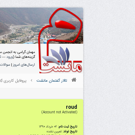
مهمان گرامی به انجمن م
گزینه‌های شما (
ورود
—
ث
ارسال‌های امروز
|
سوالات 
تالار گفتمان مانشت
پروفایل کاربری roud
roud
(Account not Activated)
تاریخ ثبت نام:
۰۲ خرداد ۱۳۹۰
تاریخ تولد:
تعیین نشده