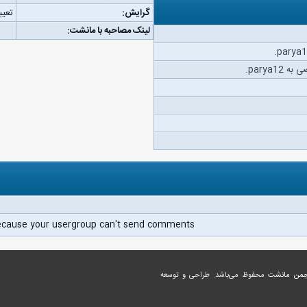
گرایش:
تعیی
لینک مصاحبه با مانشت:
parya1.
ecause your usergroup can't send comments.
جمن مانشت
محفوظ می‌باشد. طراحی و توسعه