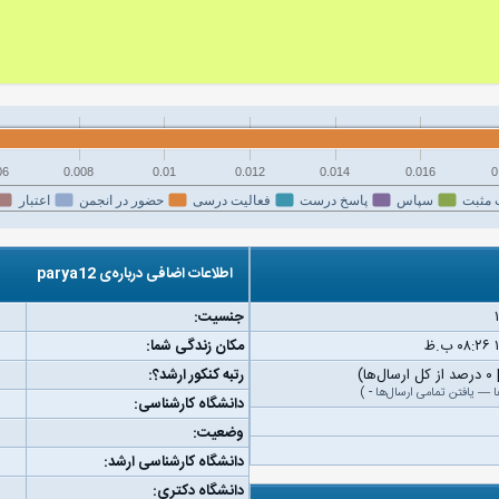
06
0.008
0.01
0.012
0.014
0.016
0
 مثبت
سپاس
پاسخ درست
فعالیت درسی
حضور در انجمن
اعتبار
اطلاعات اضافی درباره‌ی parya12
جنسیت:
مکان زندگی شما:
رتبه کنکور ارشد؟:
ا
—
یافتن تمامی ارسال‌ها
-
)
دانشگاه کارشناسی:
وضعیت:
دانشگاه کارشناسی ارشد:
دانشگاه دکتری: