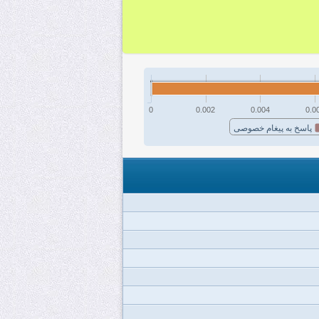
0
0.002
0.004
0.0
پاسخ به پیغام خصوصی