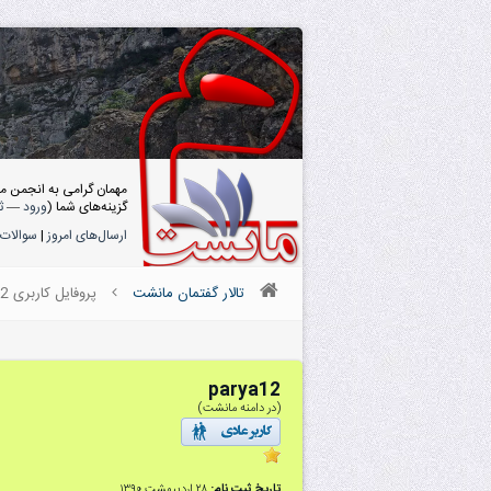
مهمان گرامی به انجمن م
گزینه‌های شما (
ورود
—
ث
ارسال‌های امروز
|
سوالات 
تالار گفتمان مانشت
پروفایل کاربری parya12
parya12
(در دامنه مانشت)
تاریخ ثبت نام:
۲۸ اردیبهشت ۱۳۹۰