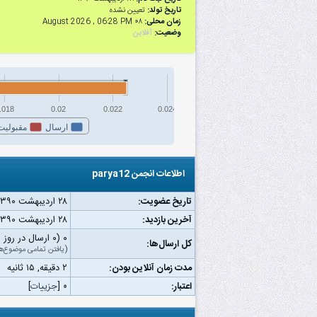
تاریخ تولد:
تعیین نشده
زمان محلی:
۰۸ August 2026 , 06:28 PM
وضعیت:
آفلاین
.018
0.02
0.022
0.024
ارسال
مقبولیت
اطلاعات انجمن parya12
تاریخ عضویت:
۲۸ اردیبهشت ۱۳۹۰
آخرین بازدید:
۲۸ اردیبهشت ۱۳۹۰ ۰۸:۲۶ ب.ظ
۰ (۰ ارسال در روز | ۰ درصد از کل ارسال‌ها)
کل ارسال‌ها:
(
یافتن تمامی موضوع‌ه
مدت زمان آنلاین بودن:
۲ دقیقه, ۱۵ ثانیه
اعتبار:
۰
[
جزییات
]